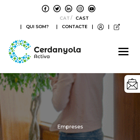
CATALÀ
CASTELLANO
|
QUI SOM?
|
CONTACTE
|
|
Categories
Empreses