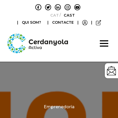
CATALÀ
CASTELLANO
|
QUI SOM?
|
CONTACTE
|
|
Categories
Emprenedoria