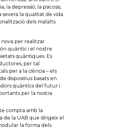
 la depressió, la psicosis,
 severa la qualitat de vida
onalització dels malalts.
 nova per realitzar
ón quàntic i el nostre
pietats quàntiques. Es
ductores, per tal
s per a la ciència – els
 de dispositius basats en
adors quàntics del futur i
ortants per la nostra
ecte compta amb la
 de la UAB que dirigeix el
odular la forma dels