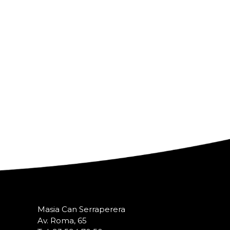
Masia Can Serraperera
Av. Roma, 65