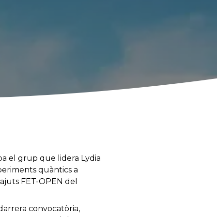
pa el grup que lidera Lydia
periments quàntics a
n ajuts FET-OPEN del
darrera convocatòria,