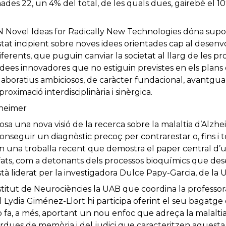
ades 22, un 4% del total, de les quals dues, gairebé el 
 Novel Ideas for Radically New Technologies dóna supo
stat incipient sobre noves idees orientades cap al dese
ferents, que puguin canviar la societat al llarg de les p
idees innovadores que no estiguin previstes en els plans
aboratius ambiciosos, de caràcter fundacional, avantguardi
roximació interdisciplinària i sinèrgica.
zheimer
sa una nova visió de la recerca sobre la malaltia d’Alzhe
onseguir un diagnòstic precoç per contrarestar o, fins i t
n una troballa recent que demostra el paper central d’u
fats, com a detonants dels processos bioquímics que d
tà liderat per la investigadora Dulce Papy-Garcia, de la Un
nstitut de Neurociències la UAB que coordina la profess
al Lydia Giménez-Llort hi participa oferint el seu bagatge
o fa, a més, aportant un nou enfoc que adreça la malalti
pèrdues de memòria i del judici que caracteritzen aquesta