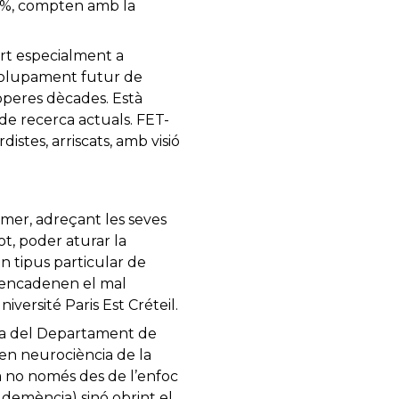
10%, compten amb la
rt especialment a
nvolupament futur de
roperes dècades. Està
 de recerca actuals. FET-
stes, arriscats, amb visió
imer, adreçant les seves
ot, poder aturar la
n tipus particular de
esencadenen el mal
iversité Paris Est Créteil.
ora del Departament de
 en neurociència de la
a no només des de l’enfoc
 demència) sinó obrint el