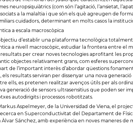
neuropsiquiàtrics (com són l’agitació, l’ansietat, l’apatia,
associats a la malaltia i que són els què agreugen de forma
amiliars cuidadors, determinant en molts casos la instituci
ntica a escala macroscòpica
bjectiu d’establir una plataforma tecnològica totalment
tica a nivell macroscòpic, estudiar la frontera entre el m
s resultats per crear noves tecnologies aprofitant les pro
àntic objectes relativament grans, com esferes supercon
part de l’important interès d’abordar qüestions fonamental
a-, els resultats serviran per dissenyar una nova generació
re ells, es pretenen realitzar avenços útils per als ordin
va generació de sensors ultrasensitius que poden ser imp
cotxes autodirigits i processos robotitzats.
r Markus Aspelmeyer, de la Universidad de Viena, el proj
Recerca en Superconductivitat del Departament de Física
 Àlvar Sánchez, amb experiència en noves maneres de m