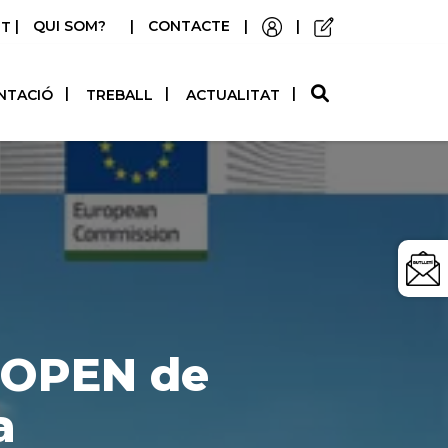
|
QUI SOM?
|
CONTACTE
|
|
STELLANO
NTACIÓ
TREBALL
ACTUALITAT
T-OPEN de
a