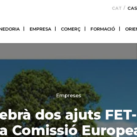
CATALÀ
CA
NEDORIA
EMPRESA
COMERÇ
FORMACIÓ
ORIE
Categories
Empreses
ebrà dos ajuts FE
la Comissió Europe