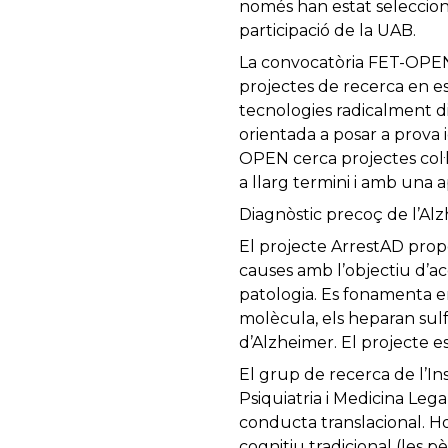
només han estat seleccion
participació de la UAB.
La convocatòria FET-OPEN
projectes de recerca en e
tecnologies radicalment di
orientada a posar a prova 
OPEN cerca projectes col·l
a llarg termini i amb una ap
Diagnòstic precoç de l’Al
El projecte ArrestAD propo
causes amb l’objectiu d’ac
patologia. Es fonamenta e
molècula, els heparan sul
d’Alzheimer. El projecte es
El grup de recerca de l’I
Psiquiatria i Medicina Leg
conducta translacional. H
cognitiu tradicional (les 