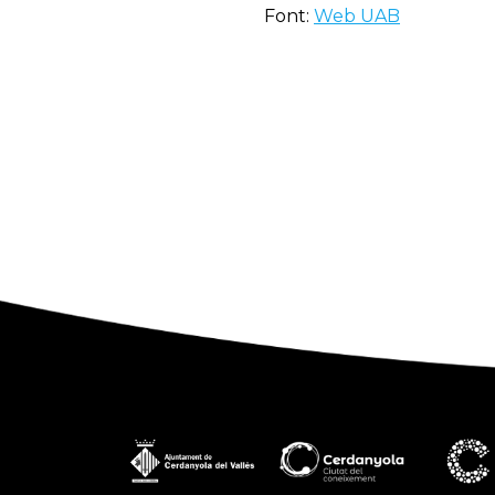
Font:
Web UAB