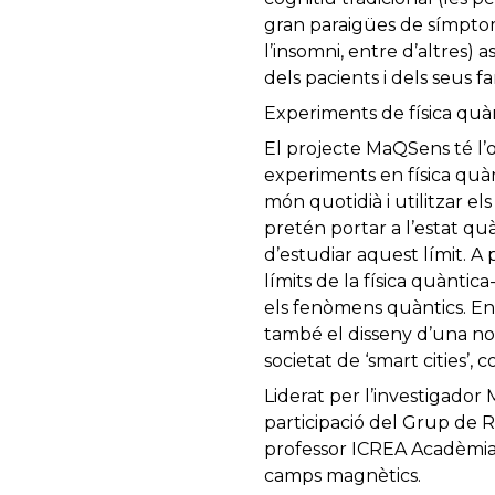
gran paraigües de símptomes 
l’insomni, entre d’altres) 
dels pacients i dels seus f
Experiments de física quà
El projecte MaQSens té l’o
experiments en física quàn
món quotidià i utilitzar el
pretén portar a l’estat qu
d’estudiar aquest límit. A 
límits de la física quàntic
els fenòmens quàntics. Ent
també el disseny d’una no
societat de ‘smart cities’, 
Liderat per l’investigado
participació del Grup de 
professor ICREA Acadèmia
camps magnètics.