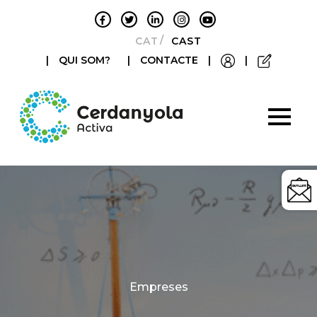
CATALÀ
CASTELLANO
|
QUI SOM?
|
CONTACTE
|
|
Categories
Empreses