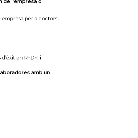
ón de l’empresa o
 i empresa per a doctors i
 d’èxit en R+D+I i
l·laboradores amb un