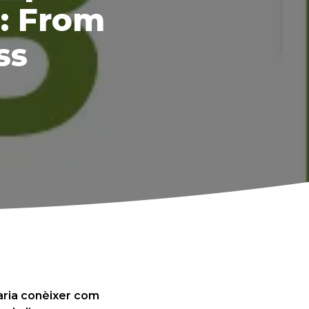
B: From
ss
daria conèixer com