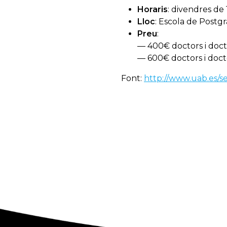
Horaris
: divendres de 1
Lloc
: Escola de Post
Preu
:
— 400€ doctors i doc
— 600€ doctors i docto
Font:
http://www.uab.es/s