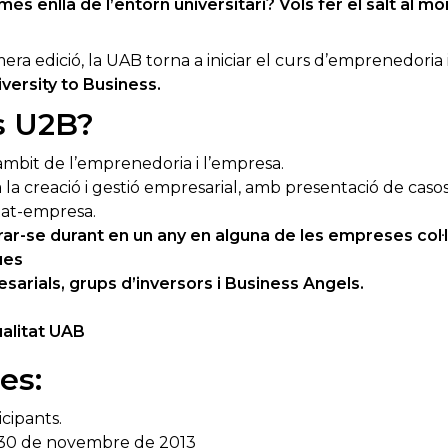
s enllà de l’entorn universitari? Vols fer el salt al m
mera edició, la UAB torna a iniciar el curs d’emprenedoria
versity to Business.
s U2B?
àmbit de l’emprenedoria i l’empresa.
 la creació i gestió empresarial, amb presentació de casos
tat-empresa.
orar-se durant en un any en alguna de les empreses co
ues
arials, grups d’inversors i Business Angels.
alitat UAB
es:
icipants.
l 30 de novembre de 2013