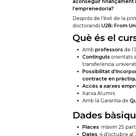
aconseguir finançament mé
l’emprenedoria?
Després de l’èxit de la pri
doctorands
U2B: From Uni
Què és el cur
Amb
professors
de l’
Continguts
orientats a
transferència universi
Possibilitat d’incorp
contracte en pràctiq
Accés a xarxes empres
Xarxa Alumni.
Amb la Garantia de
Qu
Dades bàsiqu
Places
: màxim 25 part
Dates
: 4 d’octubre a