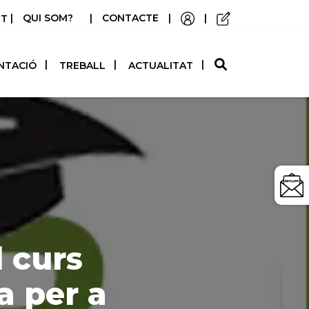
|
QUI SOM?
|
CONTACTE
|
|
STELLANO
NTACIÓ
TREBALL
ACTUALITAT
l curs
a per a