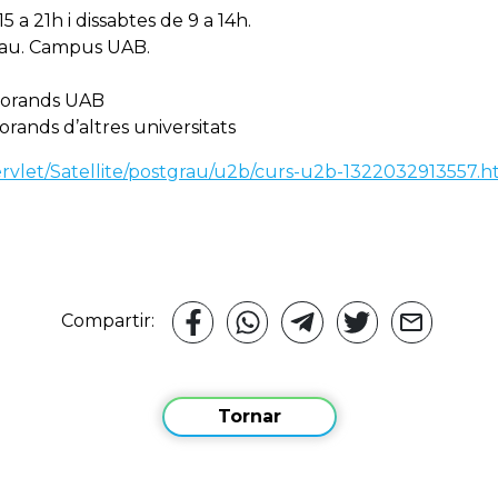
5 a 21h i dissabtes de 9 a 14h.
grau. Campus UAB.
torands UAB
rands d’altres universitats
ervlet/Satellite/postgrau/u2b/curs-u2b-1322032913557.h
Compartir:
Tornar