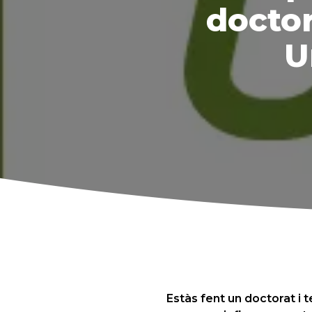
doctor
U
Estàs fent un doctorat i 