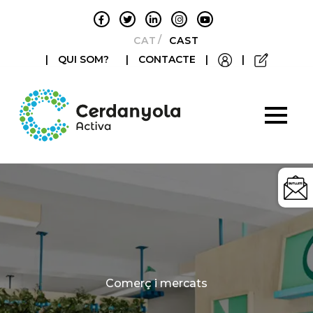
CATALÀ
CASTELLANO
|
QUI SOM?
|
CONTACTE
|
|
Categories
Comerç i mercats