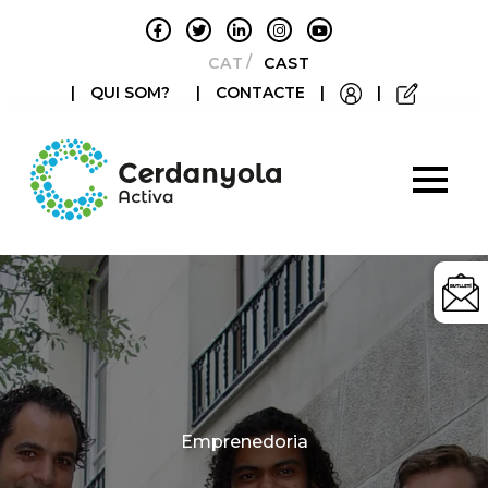
CATALÀ
CASTELLANO
|
QUI SOM?
|
CONTACTE
|
|
Categories
Emprenedoria