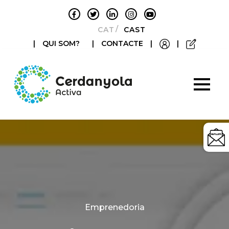
CATALÀ
CASTELLANO
|
QUI SOM?
|
CONTACTE
|
|
Categories
Emprenedoria