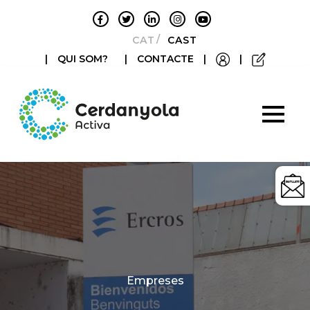
CATALÀ
CASTELLANO
|
QUI SOM?
|
CONTACTE
|
|
Categories
Empreses