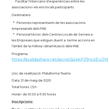
· Facilitar l’intercanvi d’experiències entre les
associacions i els ens locals participants
Destinataris
* Persones representants de les associacions
empresarials dels PAE
* Personal tècnic dels Centres Locals de Serveis a
les Empreses que estiguin duent a terme accions en
l’àmbit de la millora i dinamització dels PAE
Programa:
https://es.slideshare.net/secret/a2ekPZ9nLkEUZM
Lloc de realització: Plataforma Teams
Data: 21 de maig de 2020
Total hores: 1,5 h
Horari: de 10:00 a 11:30 hores
I
nscripcions: