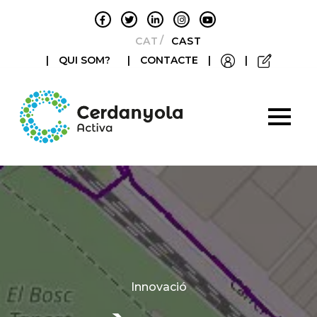
CATALÀ
CASTELLANO
|
QUI SOM?
|
CONTACTE
|
|
Categories
Innovació