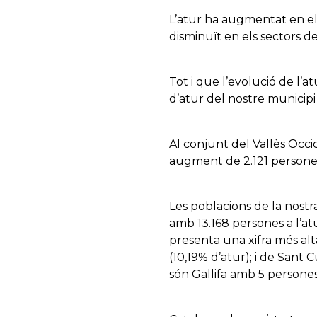
L’atur ha augmentat en el 
disminuït en els sectors de
Tot i que l’evolució de l’
d’atur del nostre municipi 
Al conjunt del Vallès Occi
augment de 2.121 persones
Les poblacions de la nostr
amb 13.168 persones a l’at
presenta una xifra més al
(10,19% d’atur); i de Sant 
són Gallifa amb 5 persones