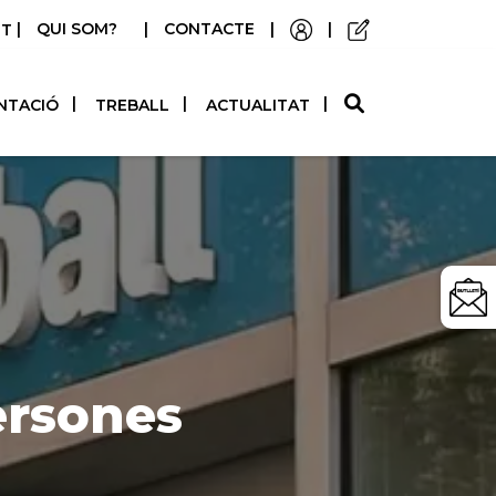
|
QUI SOM?
|
CONTACTE
|
|
STELLANO
NTACIÓ
TREBALL
ACTUALITAT
ersones