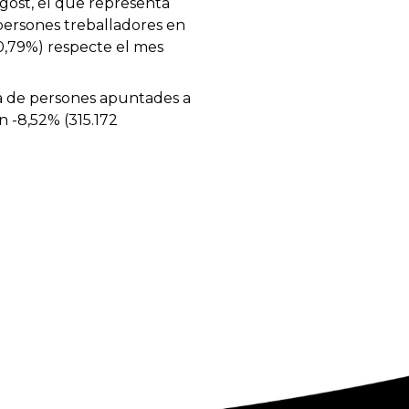
gost, el que representa
persones treballadores en
10,79%) respecte el mes
fra de persones apuntades a
n -8,52% (315.172