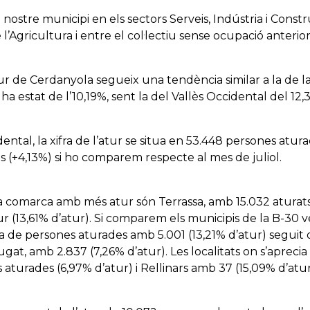
nostre municipi en els sectors Serveis, Indústria i Constr
 l’Agricultura i entre el col·lectiu sense ocupació anterior
atur de Cerdanyola segueix una tendència similar a la de l
ha estat de l’10,19%, sent la del Vallès Occidental del 12,
dental, la xifra de l’atur se situa en 53.448 persones atu
 (+4,13%) si ho comparem respecte al mes de juliol.
a comarca amb més atur són Terrassa, amb 15.032 aturats 
ur (13,61% d’atur). Si comparem els municipis de la B-30
ta de persones aturades amb 5.001 (13,21% d’atur) seguit
Cugat, amb 2.837 (7,26% d’atur). Les localitats on s’apreci
 aturades (6,97% d’atur) i Rellinars amb 37 (15,09% d’atur