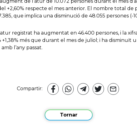
 augment de l’atur de 10.072 persones durant el mes d’a
 +2,60% respecte el mes anterior. El nombre total de 
7.385, que implica una disminució de 48.055 persones (-
’atur registrat ha augmentat en 46.400 persones, i la xi
4 +1,38% més que durant el mes de juliol; i ha disminuït u
amb l’any passat.
Compartir:
Tornar