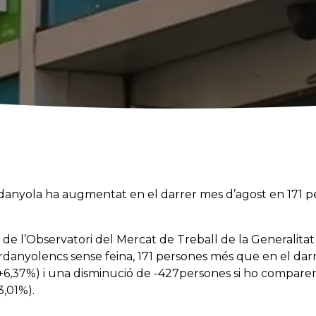
danyola ha augmentat en el darrer mes d’agost en 171 p
de l’Observatori del Mercat de Treball de la Generalitat
rdanyolencs sense feina, 171 persones més que en el darr
6,37%) i una disminució de -427persones si ho compare
3,01%).