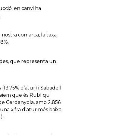
ucció; en canvi ha
.
a nostra comarca, la taxa
38%.
rades, que representa un
(13,75% d’atur) i Sabadell
 veiem que és Rubí qui
 de Cerdanyola, amb 2.856
a una xifra d’atur més baixa
).