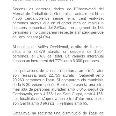
Segons les darreres dades de l’Observatori del
Mercat de Treball de la Generalitat, actualment hi ha
4.756 cerdanyolencs sense feina, cent vint-i-set
persones menys que en el darrer mes de maig (un
descens percentual del 2,6%)., i un augment de 185
persones si ho comparem respecte al mateix període
de l’any passat (4,0%) .
Al conjunt del Vallès Occidental, la xifra de l’atur se
situa amb 82.879 aturats, un descens de 1.204
persones, el 1’4% del total. La variació interanual
suposa un increment del 7’7% amb 6.000 persones.
Les poblacions de la nostra comarca amb més atur
són Terrassa, amb 22.759 aturats i Sabadell amb
20.263 persones a l’atur. Si comparem els municipis
de la B-30 veiem que és Rubí qui presenta una xifra
més alta de persones aturades amb 8.045, seguit de
Cerdanyola, amb 4.756; i de Sant Cugat, amb 4.165.
Les localitats on s’aprecia una xifra d’atur més baixa
són Gallifa amb 9 aturats i Rellinars amb 65.
Catalunya ha registrat una disminució de l’atur de