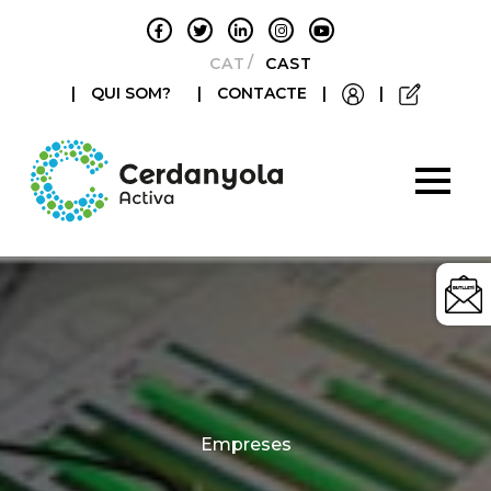
CATALÀ
CASTELLANO
|
QUI SOM?
|
CONTACTE
|
|
Categories
Empreses