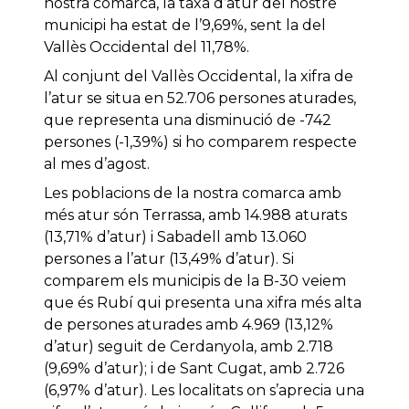
nostra comarca, la taxa d’atur del nostre
municipi ha estat de l’9,69%, sent la del
Vallès Occidental del 11,78%.
Al conjunt del Vallès Occidental, la xifra de
l’atur se situa en 52.706 persones aturades,
que representa una disminució de -742
persones (-1,39%) si ho comparem respecte
al mes d’agost.
Les poblacions de la nostra comarca amb
més atur són Terrassa, amb 14.988 aturats
(13,71% d’atur) i Sabadell amb 13.060
persones a l’atur (13,49% d’atur). Si
comparem els municipis de la B-30 veiem
que és Rubí qui presenta una xifra més alta
de persones aturades amb 4.969 (13,12%
d’atur) seguit de Cerdanyola, amb 2.718
(9,69% d’atur); i de Sant Cugat, amb 2.726
(6,97% d’atur). Les localitats on s’aprecia una