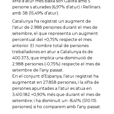
xifra d’atur més baixa són Gallifa amb 5
persone s aturades (6,97% d’atur) i Rellinars
amb 38 (15,49% d’atur).
Catalunya ha registrat un augment de
l’atur de 2.988 persones durant el mes de
setembre, el que representa un augment
percentual del +0,75% respecte el mes
anterior. El nombre total de persones
treballadores en atur a Catalunya és de
400.373, que implica una disminució de
2.988 persones (-0,75%) respecte el mes de
setembre de l’any passat.
En el conjunt d’Espanya, l’atur registrat ha
augmentat en 27.858 persones, i la xifra de
persones apuntades a l’atur es situa en
3.410.182 +0,90% més que durant el mes de
setembre; i ha disminuït un -8,41% (310.115
persones) si ho comparem amb l’any passat.