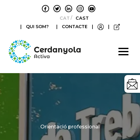
CATALÀ
CASTELLANO
|
QUI SOM?
|
CONTACTE
|
|
Categories
Orientació professional