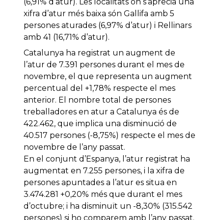
(6,91% d’atur). Les localitats on s’aprecia una
xifra d’atur més baixa són Gallifa amb 5
persones aturades (6,97% d’atur) i Rellinars
amb 41 (16,71% d’atur).
Catalunya ha registrat un augment de
l’atur de 7.391 persones durant el mes de
novembre, el que representa un augment
percentual del +1,78% respecte el mes
anterior. El nombre total de persones
treballadores en atur a Catalunya és de
422.462, que implica una disminució de
40.517 persones (-8,75%) respecte el mes de
novembre de l’any passat.
En el conjunt d’Espanya, l’atur registrat ha
augmentat en 7.255 persones, i la xifra de
persones apuntades a l’atur es situa en
3.474.281 +0,20% més que durant el mes
d’octubre; i ha disminuït un -8,30% (315.542
persones) si ho comparem amb l’any passat.