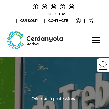
CATALÀ
CASTELLANO
|
QUI SOM?
|
CONTACTE
|
|
Categories
Orientació professional