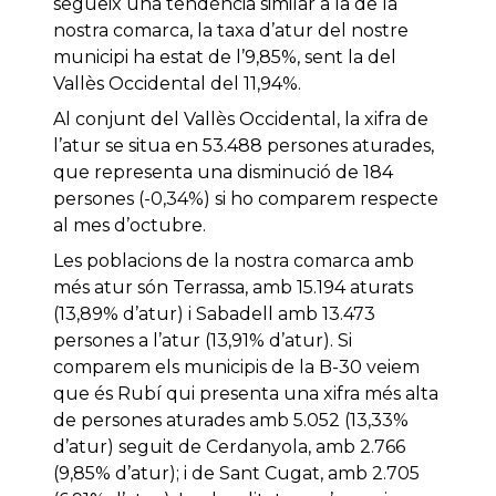
segueix una tendència similar a la de la
nostra comarca, la taxa d’atur del nostre
municipi ha estat de l’9,85%, sent la del
Vallès Occidental del 11,94%.
Al conjunt del Vallès Occidental, la xifra de
l’atur se situa en 53.488 persones aturades,
que representa una disminució de 184
persones (-0,34%) si ho comparem respecte
al mes d’octubre.
Les poblacions de la nostra comarca amb
més atur són Terrassa, amb 15.194 aturats
(13,89% d’atur) i Sabadell amb 13.473
persones a l’atur (13,91% d’atur). Si
comparem els municipis de la B-30 veiem
que és Rubí qui presenta una xifra més alta
de persones aturades amb 5.052 (13,33%
d’atur) seguit de Cerdanyola, amb 2.766
(9,85% d’atur); i de Sant Cugat, amb 2.705