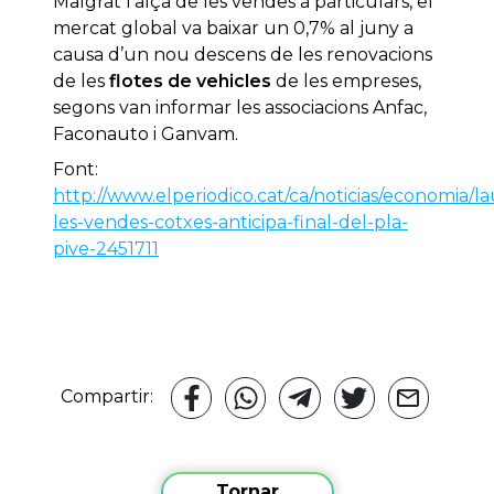
Malgrat l’alça de les vendes a particulars, el
mercat global va baixar un 0,7% al juny a
causa d’un nou descens de les renovacions
de les
flotes de vehicles
de les empreses,
segons van informar les associacions Anfac,
Faconauto i Ganvam.
Font:
http://www.elperiodico.cat/ca/noticias/economia/
les-vendes-cotxes-anticipa-final-del-pla-
pive-2451711
Compartir:
Tornar