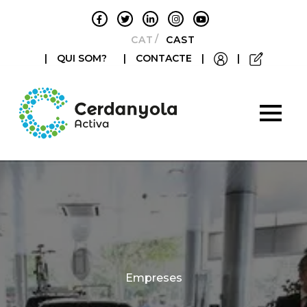
CATALÀ
CASTELLANO
|
QUI SOM?
|
CONTACTE
|
|
Categories
Empreses