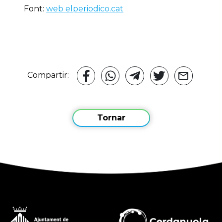
Font:
web elperiodico.cat
Compartir:
Tornar