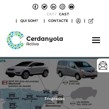
CATALÀ
CASTELLANO
|
QUI SOM?
|
CONTACTE
|
|
Categories
Empreses