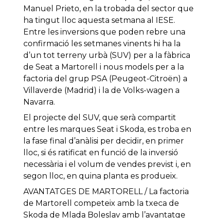
Manuel Prieto, en la trobada del sector que
ha tingut lloc aquesta setmana al IESE.
Entre les inversions que poden rebre una
confirmació les setmanes vinents hi ha la
d’un tot terreny urbà (SUV) per a la fàbrica
de Seat a Martorell i nous models per a la
factoria del grup PSA (Peugeot-Citroën) a
Villaverde (Madrid) i la de Volks-wagen a
Navarra.
El projecte del SUV, que serà compartit
entre les marques Seat i Skoda, es troba en
la fase final d’anàlisi per decidir, en primer
lloc, si és ratificat en funció de la inversió
necessària i el volum de vendes previst i, en
segon lloc, en quina planta es produeix.
AVANTATGES DE MARTORELL / La factoria
de Martorell competeix amb la txeca de
Skoda de Mlada Boleslav amb l’avantatge