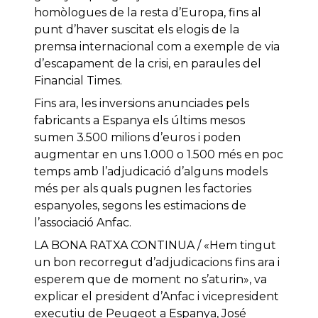
homòlogues de la resta d’Europa, fins al
punt d’haver suscitat els elogis de la
premsa internacional com a exemple de via
d’escapament de la crisi, en paraules del
Financial Times.
Fins ara, les inversions anunciades pels
fabricants a Espanya els últims mesos
sumen 3.500 milions d’euros i poden
augmentar en uns 1.000 o 1.500 més en poc
temps amb l’adjudicació d’alguns models
més per als quals pugnen les factories
espanyoles, segons les estimacions de
l’associació Anfac.
LA BONA RATXA CONTINUA / «Hem tingut
un bon recorregut d’adjudicacions fins ara i
esperem que de moment no s’aturin», va
explicar el president d’Anfac i vicepresident
executiu de Peugeot a Espanya, José