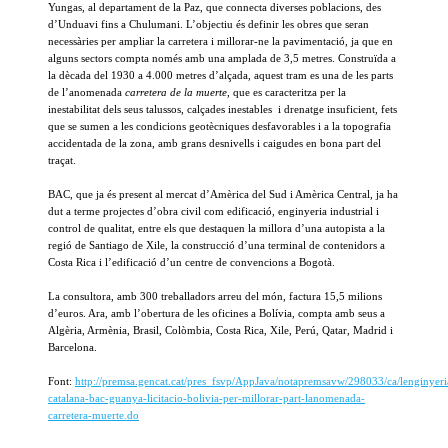
Yungas, al departament de la Paz, que connecta diverses poblacions, des
d’Unduavi fins a Chulumani. L’objectiu és definir les obres que seran
necessàries per ampliar la carretera i millorar-ne la pavimentació, ja que en
alguns sectors compta només amb una amplada de 3,5 metres. Construïda a
la dècada del 1930 a 4.000 metres d’alçada, aquest tram es una de les parts
de l’anomenada
carretera de la muerte
, que es caracteritza per la
inestabilitat dels seus talussos, calçades inestables i drenatge insuficient, fets
que se sumen a les condicions geotècniques desfavorables i a la topografia
accidentada de la zona, amb grans desnivells i caigudes en bona part del
traçat.
BAC, que ja és present al mercat d’Amèrica del Sud i Amèrica Central, ja ha
dut a terme projectes d’obra civil com edificació, enginyeria industrial i
control de qualitat, entre els que destaquen la millora d’una autopista a la
regió de Santiago de Xile, la construcció d’una terminal de contenidors a
Costa Rica i l’edificació d’un centre de convencions a Bogotà.
La consultora, amb 300 treballadors arreu del món, factura 15,5 milions
d’euros. Ara, amb l’obertura de les oficines a Bolívia, compta amb seus a
Algèria, Armènia, Brasil, Colòmbia, Costa Rica, Xile, Perú, Qatar, Madrid i
Barcelona.
Font:
http://premsa.gencat.cat/pres_fsvp/AppJava/notapremsavw/298033/ca/lenginyeri
catalana-bac-guanya-licitacio-bolivia-per-millorar-part-lanomenada-
carretera-muerte.do