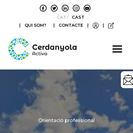
CATALÀ
CASTELLANO
|
QUI SOM?
|
CONTACTE
|
|
Categories
Orientació professional