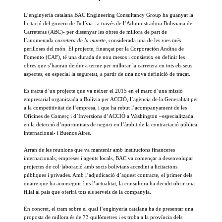
L’enginyeria catalana BAC Engineering Consultancy Group ha guanyat la
licitació del govern de Bolívia –a través de l’Administradora Boliviana de
Carreteras (ABC)- per dissenyar les obres de millora de part de
l’anomenada
carretera de la muerte
, considerada una de les vies més
perilloses del món. El projecte, finançat per la Corporación Andina de
Fomento (CAF), té una durada de nou mesos i consisteix en definir les
obres que s’hauran de dur a terme per millorar la carretera en tots els seus
aspectes, en especial la seguretat, a partir de una nova definició de traçat.
Es tracta d’un projecte que va néixer el 2015 en el marc d’una missió
empresarial organitzada a Bolívia per ACCIÓ, l’agència de la Generalitat per
a la competitivitat de l’empresa, i que ha rebut l’acompanyament de les
Oficines de Comerç i d’Inversions d’ACCIÓ a Washington –especialitzada
en la detecció d’oportunitats de negoci en l’àmbit de la contractació pública
internacional- i Buenos Aires.
Arran de les reunions que va mantenir amb institucions financeres
internacionals, empreses i agents locals, BAC va començar a desenvolupar
projectes de col·laboració amb socis bolivians accedint a licitacions
públiques i privades. Amb l’adjudicació d’aquest contracte, el primer dels
quatre que ha aconseguit fins l’actualitat, la consultora ha decidit obrir una
filial al país que oferirà tots els serveis de la companyia.
En concret, el tram sobre el qual l’enginyeria catalana ha de presentar una
proposta de millora és de 73 quilòmetres i es troba a la província dels