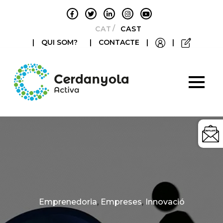
CATALÀ
CASTELLANO
|
QUI SOM?
|
CONTACTE
|
|
Categories
Emprenedoria
,
Empreses
,
Innovació