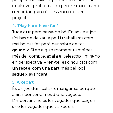
qualsevol problema, no perdre mai el rumb
i recordar quina és l’essència del teu
projecte.
4. ‘Play hard-have fun’
Juga dur però passa-ho bé. En aquest joc
t’hi has de deixar la pell i treballaràs com
mai ho has fet però per sobre de tot
gaudeix
! Si en algun moment t’amoïnes
més del compte, agafa el telescopi i mira-ho
en perspectiva. Pren-te les dificultats com
un repte, com una part més del joc i
segueix avançant.
5. Aixeca’t
És un joc dur i cal arromangar-se perquè
aniràs per terra més d’una vegada.
L’important no és les vegades que caiguis
sinó les vegades que t’aixequis.