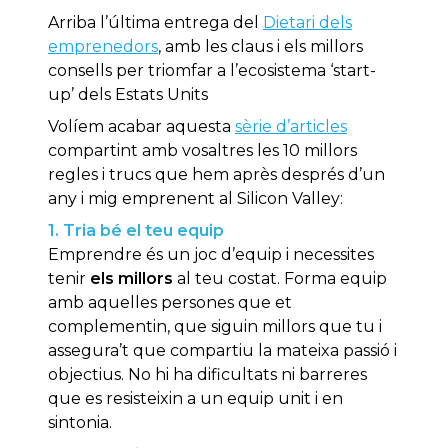
Arriba l’última entrega del
Dietari dels
emprenedors
, amb les claus i els millors
consells per triomfar a l’ecosistema ‘start-
up’ dels Estats Units
Volíem acabar aquesta
sèrie d’articles
compartint amb vosaltres les 10 millors
regles i trucs que hem après després d’un
any i mig emprenent al Silicon Valley:
1. Tria bé el teu equip
Emprendre és un joc d’equip i necessites
tenir
els millors
al teu costat. Forma equip
amb aquelles persones que et
complementin, que siguin millors que tu i
assegura’t que compartiu la mateixa passió i
objectius. No hi ha dificultats ni barreres
que es resisteixin a un equip unit i en
sintonia.