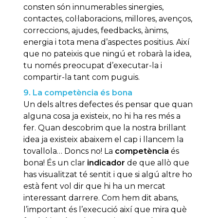
consten són innumerables sinergies,
contactes, col·laboracions, millores, avenços,
correccions, ajudes, feedbacks, ànims,
energia i tota mena d’aspectes positius. Així
que no pateixis que ningú et robarà la idea,
tu només preocupat d’executar-la i
compartir-la tant com puguis.
9. La competència és bona
Un dels altres defectes és pensar que quan
alguna cosa ja existeix, no hi ha res més a
fer. Quan descobrim que la nostra brillant
idea ja existeix abaixem el cap i llancem la
tovallola… Doncs no! La
competència
és
bona! És un clar
indicador
de que allò que
has visualitzat té sentit i que si algú altre ho
està fent vol dir que hi ha un mercat
interessant darrere. Com hem dit abans,
l’important és l’execució així que mira què