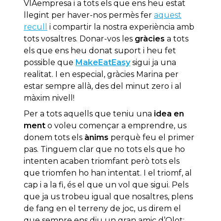
VIAempresa i a tots els que ens heu estat
llegint per haver-nos permès fer
aquest
recull
i compartir la nostra experiència amb
tots vosaltres. Donar-vos les
gràcies
a tots
els que ens heu donat suport i heu fet
possible que
MakeEatEasy
sigui ja una
realitat. I en especial, gràcies Marina per
estar sempre allà, des del minut zero i al
màxim nivell!
Per a tots aquells que teniu una
idea en
ment
o voleu començar a emprendre, us
donem tots els
ànims
perquè feu el primer
pas. Tinguem clar que no tots els que ho
intenten acaben triomfant però tots els
que triomfen ho han intentat. I el triomf, al
cap i a la fi, és el que un vol que sigui. Pels
que ja us trobeu igual que nosaltres, plens
de fang en el terreny de joc, us direm el
que sempre ens diu un gran amic d’Olot: