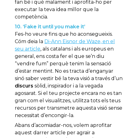
fan bé i què malament i aprofita-ho per
executar la teva idea millor que la
competència.
10. ‘Fake it until you make it’
Fes-ho veure fins que ho aconsegueixis.
Cóm deia la
Di-Ann Eisnor de Waze, en el
seu article
, als catalans i als europeus en
general, ens costa fer el que se’n diu
“vendre fum” perquè tenim la sensació
d’estar mentint. No es tracta d’enganyar
sinó saber vestir bé la teva visió a través d’un
discurs
sòlid, inspirador i a la vegada
agosarat. Si el teu projecte encara no es tan
gran com el visualitzes, utilitza tots els teus
recursos per transmetre aquesta visió sense
necessitat d’encongir-la.
Abans d’acomiadar-nos, volem aprofitar
aquest darrer article per agrair a