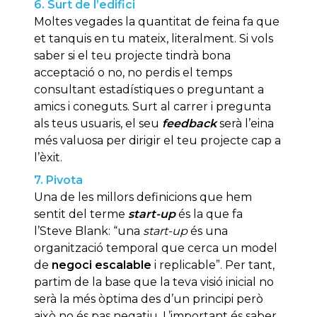
6. Surt de l’edifici
Moltes vegades la quantitat de feina fa que
et tanquis en tu mateix, literalment. Si vols
saber si el teu projecte tindrà bona
acceptació o no, no perdis el temps
consultant estadístiques o preguntant a
amics i coneguts. Surt al carrer i pregunta
als teus usuaris, el seu
feedback
serà l’eina
més valuosa per dirigir el teu projecte cap a
l’èxit.
7. Pivota
Una de les millors definicions que hem
sentit del terme
start-up
és la que fa
l’Steve Blank: “una
start-up
és una
organització temporal que cerca un model
de
negoci
escalable
i replicable”. Per tant,
partim de la base que la teva visió inicial no
serà la més òptima des d’un principi però
això no és pas negatiu. L’important és saber