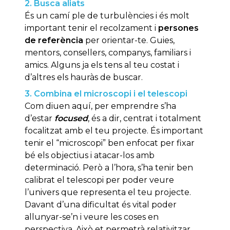
2. Busca aliats
És un camí ple de turbulències i és molt
important tenir el recolzament i
persones
de referència
per orientar-te. Guies,
mentors, consellers, companys, familiars i
amics. Alguns ja els tens al teu costat i
d’altres els hauràs de buscar.
3. Combina el microscopi i el telescopi
Com diuen aquí, per emprendre s’ha
d’estar
focused
, és a dir, centrat i totalment
focalitzat amb el teu projecte. És important
tenir el “microscopi” ben enfocat per fixar
bé els objectius i atacar-los amb
determinació. Però a l’hora, s’ha tenir ben
calibrat el telescopi per poder veure
l’univers que representa el teu projecte.
Davant d’una dificultat és vital poder
allunyar-se’n i veure les coses en
perspectiva. Això et permetrà relativitzar