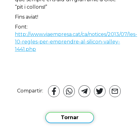
“pit i collons!”
Fins aviat!
Font:
http://www.viaempresa.cat/ca/notices/2013/07/les-
10-regles-per-emprendre-al-silicon-valley-
1441.php
Compartir:
Tornar