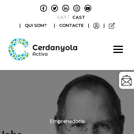
CATALÀ
CASTELLANO
|
QUI SOM?
|
CONTACTE
|
|
Categories
Emprenedoria