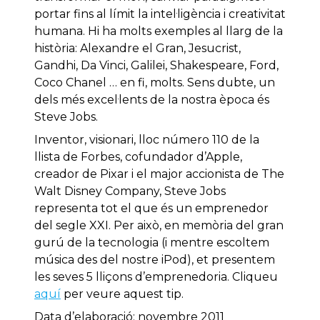
portar fins al límit la intel·ligència i creativitat
humana. Hi ha molts exemples al llarg de la
història: Alexandre el Gran, Jesucrist,
Gandhi, Da Vinci, Galilei, Shakespeare, Ford,
Coco Chanel … en fi, molts. Sens dubte, un
dels més excel·lents de la nostra època és
Steve Jobs.
Inventor, visionari, lloc número 110 de la
llista de Forbes, cofundador d’Apple,
creador de Pixar i el major accionista de The
Walt Disney Company, Steve Jobs
representa tot el que és un emprenedor
del segle XXI. Per això, en memòria del gran
gurú de la tecnologia (i mentre escoltem
música des del nostre iPod), et presentem
les seves 5 lliçons d’emprenedoria. Cliqueu
aquí
per veure aquest tip.
Data d’elaboració: novembre 2011