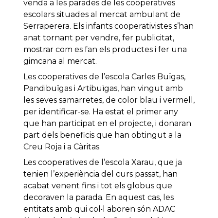
venda a les parades de les cooperatives
escolars situades al mercat ambulant de
Serraperera. Els infants cooperativistes s’han
anat tornant per vendre, fer publicitat,
mostrar com es fan els productes i fer una
gimcana al mercat.
Les cooperatives de l’escola Carles Buïgas,
Pandibuïgas i Artibuïgas, han vingut amb
les seves samarretes, de color blau i vermell,
per identificar-se. Ha estat el primer any
que han participat en el projecte, i donaran
part dels beneficis que han obtingut a la
Creu Roja i a Càritas.
Les cooperatives de l’escola Xarau, que ja
tenien l’experiència del curs passat, han
acabat venent fins i tot els globus que
decoraven la parada. En aquest cas, les
entitats amb qui col•l aboren són ADAC