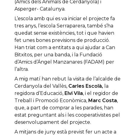
(Amics dels Animals de Cerdanyola) i
Asperger- Catalunya.
L’escola amb qui es va iniciar el projecte fa
tres anys, l’escola Serraparera, també s’ha
quedat sense existències, tot i que havien
fet unes bones previsions de producció.
Han triat com a entitats a qui ajudar a Can
Bitxitos, per una banda, i la Fundació
d’Amics d’Ángel Manzanares (FADAM) per
l’altra.
A mig matí han rebut la visita de l’alcalde de
Cerdanyola del Vallès,
Carles Escolà,
la
regidora d’Educació,
Elvi Vila
, i el regidor de
Treball i Promoció Econòmica,
Marc Costa
,
que, a part de comprar a les parades, han
estat preguntant als i les cooperativistes pel
desenvolupament del projecte.
A mitjans de juny està previst fer un acte a