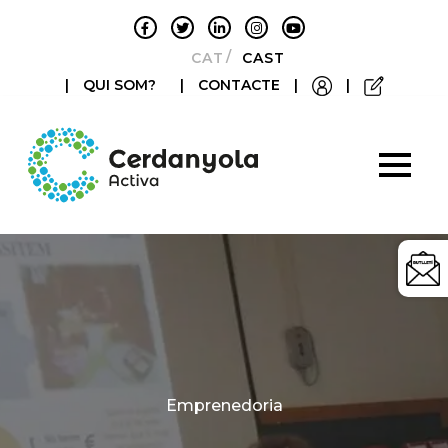
CATALÀ
CASTELLANO
|
QUI SOM?
|
CONTACTE
|
|
Categories
Emprenedoria