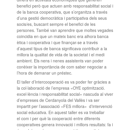
benefici però que actuen amb responsabilitat social i
de la banca cooperativa, que s’organitza a través
d’una gestió democràtica i participativa dels seus
socis/es, buscant sempre el benefici de les
persones. També van aprendre que moltes vegades
coincidia en que un mateix banc era alhora banca
ètica i cooperativa i que finançar-se a través
d’aquest tipus de banca significava contribuir a la
millora la qualitat de vida de la societat i el medi
ambient. Els nens i nenes assistents van poder
conèixer la importància de com saber negociar a
l’hora de demanar un préstec.
El taller d’Intercooperació es va poder fer gràcies a
la col·laboració de l’empresa «OYE optimització.
excel·lència i responsabilitat social» nascuda al viver
d’empreses de Cerdanyola del Vallès i va ser
impartit per l’associació «FES millora» d’intervenció
social educativa. En aquest taller es va treballar
el com i per què la cooperació entre diferents
cooperatives genera innovació i millors resultats: fa i