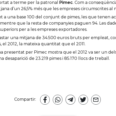
ortat a terme per la patronal
Pimec
. Com a conseqüència,
na d’un 26,5% més que les empreses circumscrites al m
t a una base 100 del conjunt de pimes, les que tenen act
 mentre que la resta de companyies paguen 94. Les dades
superiors per a les empreses exportadores.
gastar una mitjana de 34.500 euros bruts per empleat,
s, el 2012, la mateixa quantitat que el 2011.
na presentat per Pimec mostra que el 2012 va ser un dels
r una desaparició de 23.219 pimes i 85.170 llocs de treball.
Compartir: