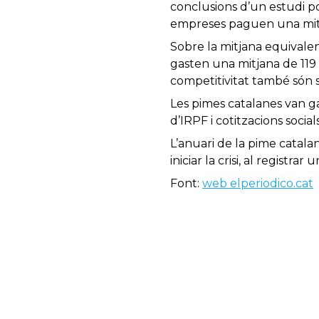
conclusions d’un estudi p
empreses paguen una mitja
Sobre la mitjana equivalen
gasten una mitjana de 119
competitivitat també són 
Les pimes catalanes van 
d’IRPF i cotitzacions social
L’anuari de la pime catala
iniciar la crisi, al registra
Font:
web elperiodico.cat