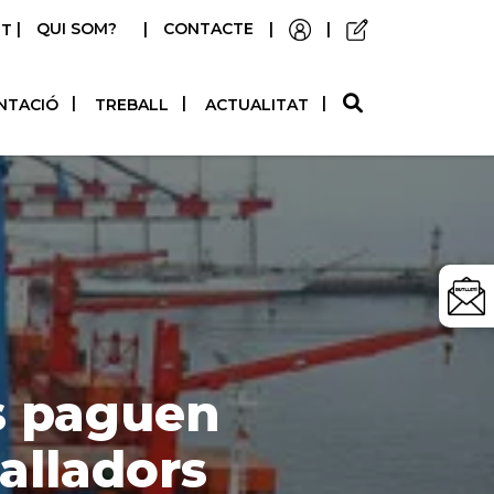
|
QUI SOM?
|
CONTACTE
|
|
STELLANO
NTACIÓ
TREBALL
ACTUALITAT
s paguen
alladors