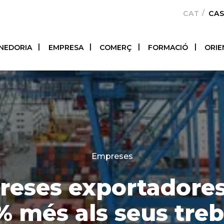
CATALÀ
CA
NEDORIA
EMPRESA
COMERÇ
FORMACIÓ
ORIE
Categories
Empreses
reses exportadore
% més als seus treb