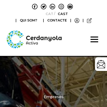
CATALÀ
CASTELLANO
|
QUI SOM?
|
CONTACTE
|
|
Categories
Empreses