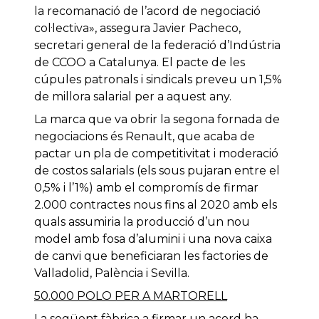
la recomanació de l’acord de negociació
col·lectiva», assegura Javier Pacheco,
secretari general de la federació d’Indústria
de CCOO a Catalunya. El pacte de les
cúpules patronals i sindicals preveu un 1,5%
de millora salarial per a aquest any.
La marca que va obrir la segona fornada de
negociacions és Renault, que acaba de
pactar un pla de competitivitat i moderació
de costos salarials (els sous pujaran entre el
0,5% i l’1%) amb el compromís de firmar
2.000 contractes nous fins al 2020 amb els
quals assumiria la producció d’un nou
model amb fosa d’alumini i una nova caixa
de canvi que beneficiaran les factories de
Valladolid, Palència i Sevilla.
50.000 POLO PER A MARTORELL
La següent fàbrica a firmar un acord ha