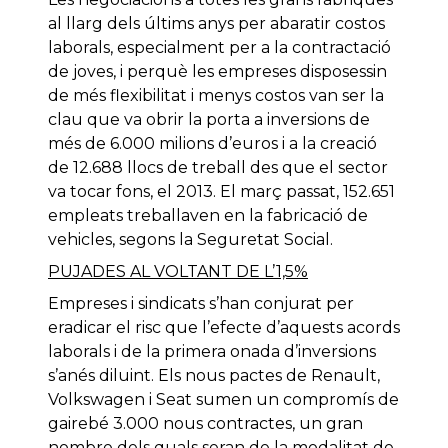
al llarg dels últims anys per abaratir costos
laborals, especialment per a la contractació
de joves, i perquè les empreses disposessin
de més flexibilitat i menys costos van ser la
clau que va obrir la porta a inversions de
més de 6.000 milions d’euros i a la creació
de 12.688 llocs de treball des que el sector
va tocar fons, el 2013. El març passat, 152.651
empleats treballaven en la fabricació de
vehicles, segons la Seguretat Social.
PUJADES AL VOLTANT DE L’1,5%
Empreses i sindicats s’han conjurat per
eradicar el risc que l’efecte d’aquests acords
laborals i de la primera onada d’inversions
s’anés diluint. Els nous pactes de Renault,
Volkswagen i Seat sumen un compromís de
gairebé 3.000 nous contractes, un gran
nombre dels quals seran de la modalitat de