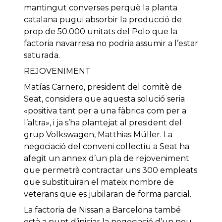
mantingut converses perquè la planta
catalana pugui absorbir la producció de
prop de 50.000 unitats del Polo que la
factoria navarresa no podria assumir a l’estar
saturada.
REJOVENIMENT
Matías Carnero, president del comitè de
Seat, considera que aquesta solució seria
«positiva tant per a una fàbrica com per a
l’altra», i ja s’ha plantejat al president del
grup Volkswagen, Matthias Müller. La
negociació del conveni col·lectiu a Seat ha
afegit un annex d’un pla de rejoveniment
que permetrà contractar uns 300 empleats
que substituiran el mateix nombre de
veterans que es jubilaran de forma parcial.
La factoria de Nissan a Barcelona també
està a punt d’iniciar la negociació d’un nou