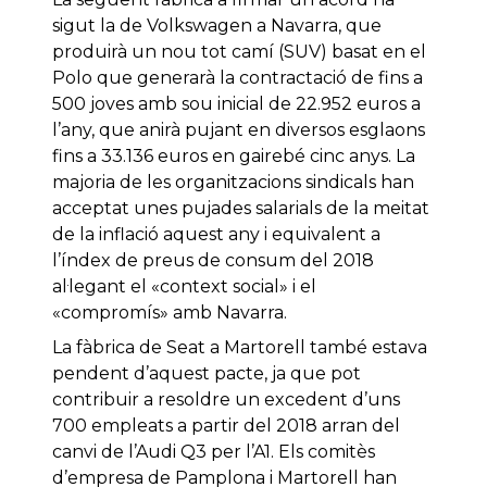
sigut la de Volkswagen a Navarra, que
produirà un nou tot camí (SUV) basat en el
Polo que generarà la contractació de fins a
500 joves amb sou inicial de 22.952 euros a
l’any, que anirà pujant en diversos esglaons
fins a 33.136 euros en gairebé cinc anys. La
majoria de les organitzacions sindicals han
acceptat unes pujades salarials de la meitat
de la inflació aquest any i equivalent a
l’índex de preus de consum del 2018
al·legant el «context social» i el
«compromís» amb Navarra.
La fàbrica de Seat a Martorell també estava
pendent d’aquest pacte, ja que pot
contribuir a resoldre un excedent d’uns
700 empleats a partir del 2018 arran del
canvi de l’Audi Q3 per l’A1. Els comitès
d’empresa de Pamplona i Martorell han