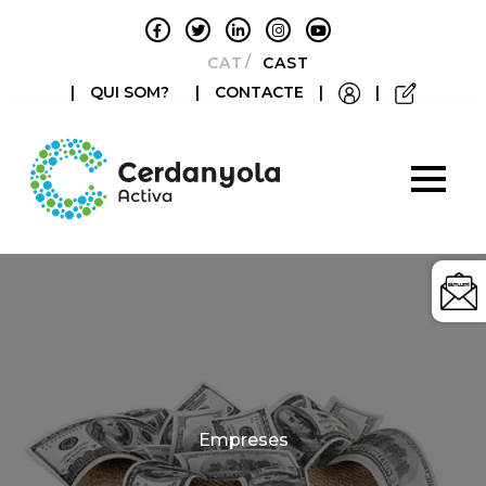
CATALÀ
CASTELLANO
|
QUI SOM?
|
CONTACTE
|
|
Categories
Empreses