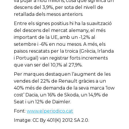
va pujar a nou milions, cosa que significa un
descens del 3,9%, per sota del nivell de
retallada dels mesos anteriors.
Entre els signes positius hi ha la suavització
del descens del mercat alemany, el més
important de la UE, amb un -1,2% al
setembre i -6% en nou mesos. A més, els
països rescatats per la troica (Grècia, Irlanda
i Portugal) van registrar forts increments
que van ser del 10,1% al 27,9%.
Per marques destaquen l’augment de les
vendes del 22% de Renault gràcies a un
40% més de demanda de la seva marca ‘low
cost’ Dacia, un 16% de Skoda, un 14,9% de
Seat i un 12% de Daimler.
Font:
www.elperiodico.cat
Imatge: CC By 401(K) 2012 SA 2.0.