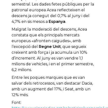
semestral. Les dades fetes públiques per la
patronal europea Acea reflecteixen el
descens ja conegut del 0,7% al juny i del
4,7% en sis mesos a
Espanya
.
Malgrat la moderació del descens, Acea
constata que els principals mercats
europeus «afronten caigudes», amb
l’excepció del
Regne Unit
, que segueix
creixent amb força i ja acumula un 10%
d’increment. Al juny es van vendre 1,1
milions de vehicles, i en el primer semestre,
6,2 milions.
Entre les poques marques que es van
salvar dels retrocessos, van destacar Dacia,
amb un augment del 17%, i Seat, amb un
12% més.
Font: