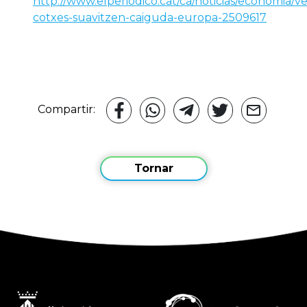
http://www.elperiodico.cat/ca/noticias/economia/v
cotxes-suavitzen-caiguda-europa-2509617
Compartir:
Tornar