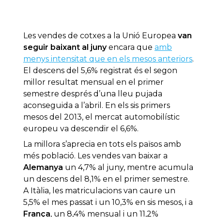
Les vendes de cotxes a la Unió Europea
van
seguir baixant al juny
encara que
amb
menys intensitat que en els mesos anteriors
.
El descens del 5,6% registrat és el segon
millor resultat mensual en el primer
semestre després d’una lleu pujada
aconseguida a l’abril. En els sis primers
mesos del 2013, el mercat automobilístic
europeu va descendir el 6,6%.
La millora s’aprecia en tots els països amb
més població. Les vendes van baixar a
Alemanya
un 4,7% al juny, mentre acumula
un descens del 8,1% en el primer semestre.
A Itàlia, les matriculacions van caure un
5,5% el mes passat i un 10,3% en sis mesos, i a
França
, un 8,4% mensual i un 11,2%