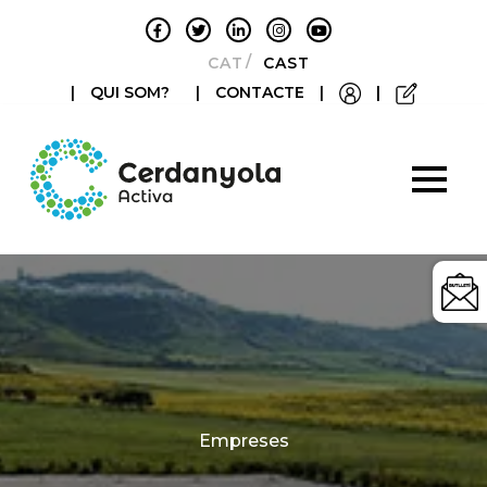
CATALÀ
CASTELLANO
|
QUI SOM?
|
CONTACTE
|
|
Categories
Empreses