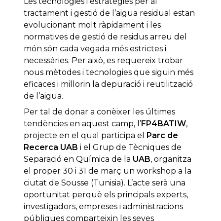
Les tecnologies i estratègies per al
tractament i gestió de l’aigua residual estan
evolucionant molt ràpidament i les
normatives de gestió de residus arreu del
món són cada vegada més estrictes i
necessàries. Per això, es requereix trobar
nous mètodes i tecnologies que siguin més
eficaces i millorin la depuració i reutilització
de l’aigua.
Per tal de donar a conèixer les últimes
tendències en aquest camp, l’
FP4BATIW
,
projecte en el qual participa el
Parc de
Recerca UAB
i el Grup de Tècniques de
Separació en Química de la
UAB
, organitza
el proper 30 i 31 de març un workshop a la
ciutat de Sousse (Tunisia). L’acte serà una
oportunitat perquè els principals experts,
investigadors, empreses i administracions
públiques comparteixin les seves