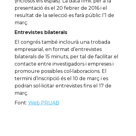
(inclosos els espais). La data límit per a la
presentació és el 20 febrer de 2016 i el
resultat de la selecció es farà públic l’1 de
març.
Entrevistes bilaterals
El congrés també inclourà una trobada
empresarial, en format d’entrevistes
bilaterals de 15 minuts, per tal de facilitar el
contacte entre investigadors i empreses i
promoure possibles col•laboracions. El
termini d’inscripció és el 10 de març i es
podran sol•licitar entrevistes fins el 17 de
març.
Font:
Web PRUAB