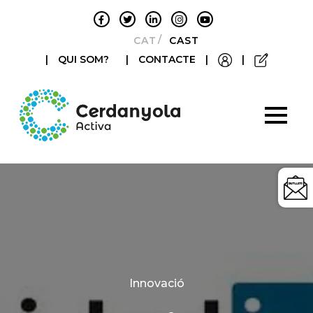
CATALÀ
CASTELLANO
|
QUI SOM?
|
CONTACTE
|
|
Categories
Innovació