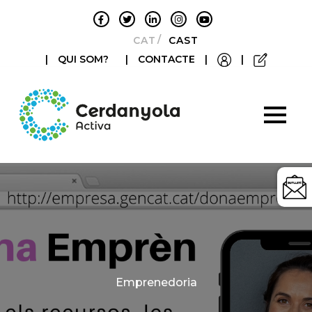
CATALÀ
CASTELLANO
|
QUI SOM?
|
CONTACTE
|
|
Categories
Emprenedoria