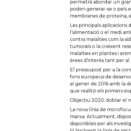
permetrà abordar un gran 
poden generar-se o pels ef
membranes de proteïna, els
Les principals aplicacions 
l’alimentació o el medi am
contra malalties com la si
tumorals o la creixent resi
malalties en plantes i ani
àrees d’interès tant per a
El pressupost per a la con
fons europeus de desenvo
al gener de 2016 amb la de
que realitzi els primers e
Objectiu 2020: doblar el 
La nova línia de microfocus
marxa. Actualment, disposa
disponibles per als investig
III (incloent la línia de mic