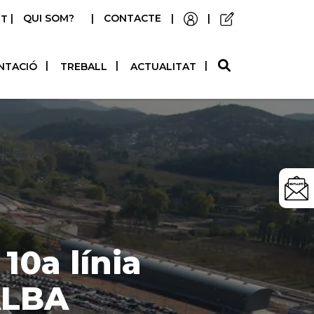
|
QUI SOM?
|
CONTACTE
|
|
STELLANO
NTACIÓ
TREBALL
ACTUALITAT
10a línia
ALBA