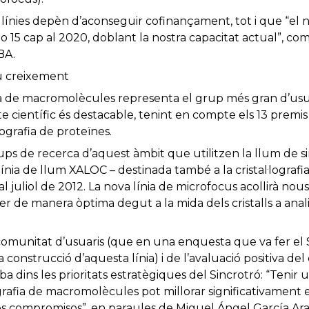
línies depèn d’aconseguir cofinançament, tot i que “el n
15 cap al 2020, doblant la nostra capacitat actual”, com
BA.
u creixement
afia de macromolècules representa el grup més gran d’usu
e científic és destacable, tenint en compte els 13 premi
lografia de proteïnes.
ps de recerca d’aquest àmbit que utilitzen la llum de si
a línia de llum XALOC – destinada també a la cristal·logra
l juliol de 2012. La nova línia de microfocus acollirà no
 de manera òptima degut a la mida dels cristalls a analitz
comunitat d’usuaris (que en una enquesta que va fer el S
a construcció d’aquesta línia) i de l’avaluació positiva del
a dins les prioritats estratègiques del Sincrotró: “Tenir
ografia de macromolècules pot millorar significativament e
es compromisos”, en paraules de Miguel Ángel García Aran