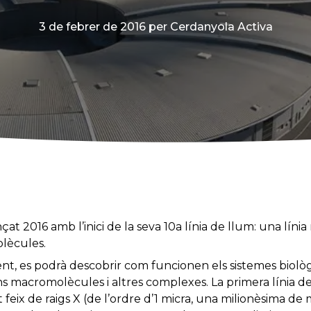
3 de febrer de 2016
per Cerdanyola Activa
t 2016 amb l’inici de la seva 10a línia de llum: una línia
olècules.
, es podrà descobrir com funcionen els sistemes biològic
ns macromolècules i altres complexes. La primera línia d
eix de raigs X (de l’ordre d’1 micra, una milionèsima de m