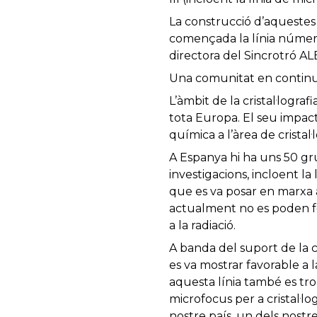
La construcció d’aquestes 
començada la línia número 
directora del Sincrotró AL
Una comunitat en contin
L’àmbit de la cristal·logr
tota Europa. El seu impact
química a l’àrea de cristal·
A Espanya hi ha uns 50 gru
investigacions, incloent l
que es va posar en marxa a
actualment no es poden fer
a la radiació.
A banda del suport de la 
es va mostrar favorable a l
aquesta línia també es trob
microfocus per a cristal·l
nostre país, un dels nostr