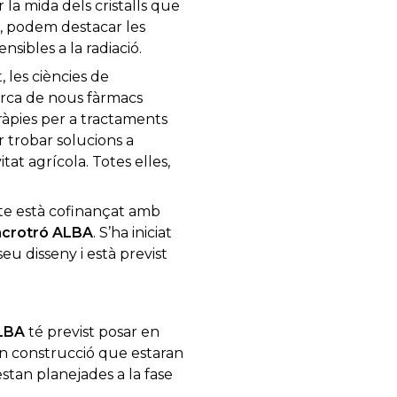
a mida dels cristalls que
s, podem destacar les
sibles a la radiació.
, les ciències de
cerca de nous fàrmacs
ràpies per a tractaments
r trobar solucions a
at agrícola. Totes elles,
ecte està cofinançat amb
ncrotró ALBA
. S’ha iniciat
u disseny i està previst
ALBA
té previst posar en
 en construcció que estaran
 estan planejades a la fase