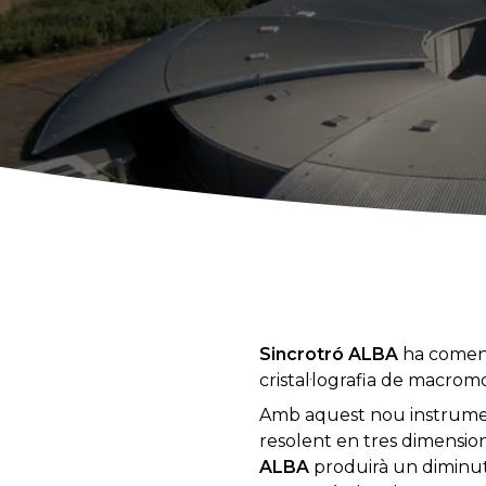
Sincrotró ALBA
ha comença
cristal·lografia de macrom
Amb aquest nou instrument
resolent en tres dimensio
ALBA
produirà un diminut f