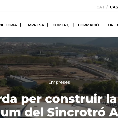
CATALÀ
CA
NEDORIA
EMPRESA
COMERÇ
FORMACIÓ
ORIE
Categories
Empreses
da per construir la 
llum del Sincrotró 