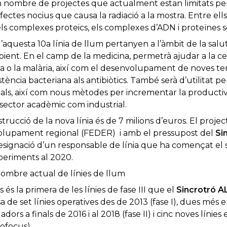
nombre de projectes que actualment estan limitats per l
ectes nocius que causa la radiació a la mostra. Entre ell
 complexes proteics, els complexes d’ADN i proteïnes sen
d’aquesta 10a línia de llum pertanyen a l’àmbit de la salut
bient. En el camp de la medicina, permetrà ajudar a la 
da o la malària, així com el desenvolupament de noves te
stència bacteriana als antibiòtics. També serà d’utilitat pe
mals, així com nous mètodes per incrementar la productivit
l sector acadèmic com industrial.
strucció de la nova línia és de 7 milions d’euros. El proj
lupament regional (FEDER) i amb el pressupost del
Si
signació d’un responsable de línia que ha començat el se
xperiments al 2020.
nombre actual de línies de llum
 és la primera de les línies de fase III que el
Sincrotró 
 de set línies operatives des de 2013 (fase I), dues més
adors a finals de 2016 i al 2018 (fase II) i cinc noves línies
rofocus).