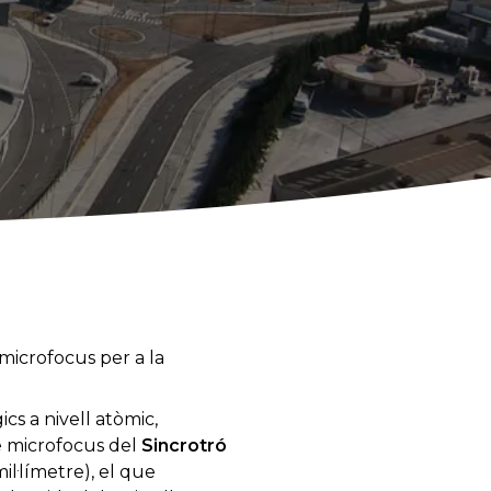
 microfocus per a la
s a nivell atòmic,
e microfocus del
Sincrotró
il·límetre), el que