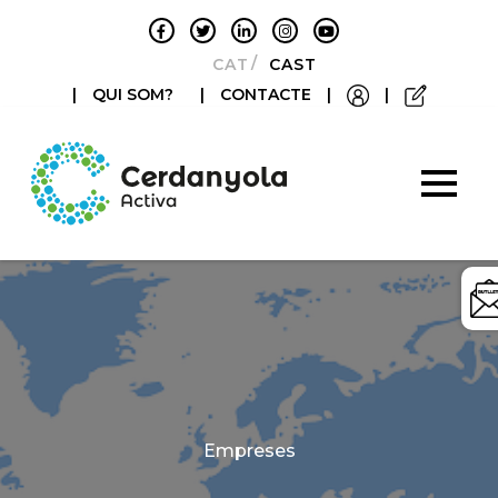
CATALÀ
CASTELLANO
|
QUI SOM?
|
CONTACTE
|
|
Categories
Empreses