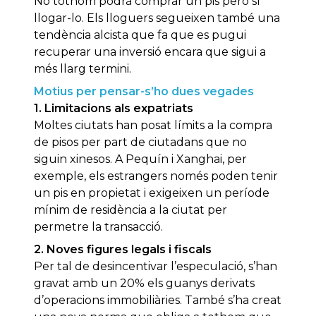
No tothom podrà comprar un pis però sí
llogar-lo. Els lloguers segueixen també una
tendència alcista que fa que es pugui
recuperar una inversió encara que sigui a
més llarg termini.
Motius per pensar-s’ho dues vegades
1. Limitacions als expatriats
Moltes ciutats han posat límits a la compra
de pisos per part de ciutadans que no
siguin xinesos. A Pequín i Xanghai, per
exemple, els estrangers només poden tenir
un pis en propietat i exigeixen un període
mínim de residència a la ciutat per
permetre la transacció.
2. Noves figures legals i fiscals
Per tal de desincentivar l’especulació, s’han
gravat amb un 20% els guanys derivats
d’operacions immobiliàries. També s’ha creat