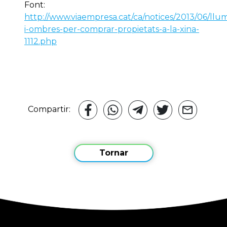
Font:
http://www.viaempresa.cat/ca/notices/2013/06/llu
i-ombres-per-comprar-propietats-a-la-xina-
1112.php
Compartir:
Tornar