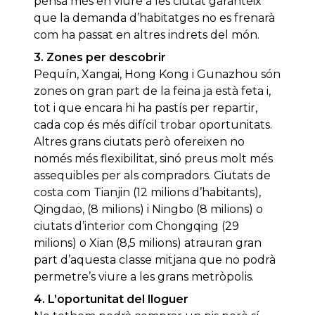
pensa més en viure a les ciutat garanteix
que la demanda d’habitatges no es frenarà
com ha passat en altres indrets del món.
3. Zones per descobrir
Pequín, Xangai, Hong Kong i Gunazhou són
zones on gran part de la feina ja està feta i,
tot i que encara hi ha pastís per repartir,
cada cop és més difícil trobar oportunitats.
Altres grans ciutats però ofereixen no
només més flexibilitat, sinó preus molt més
assequibles per als compradors. Ciutats de
costa com Tianjin (12 milions d’habitants),
Qingdao, (8 milions) i Ningbo (8 milions) o
ciutats d’interior com Chongqing (29
milions) o Xian (8,5 milions) atrauran gran
part d’aquesta classe mitjana que no podrà
permetre’s viure a les grans metròpolis.
4. L’oportunitat del lloguer