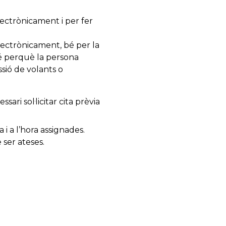
electrònicament i per fer
lectrònicament, bé per la
bé perquè la persona
ssió de volants o
ri sol·licitar cita prèvia
 i a l’hora assignades.
 ser ateses.