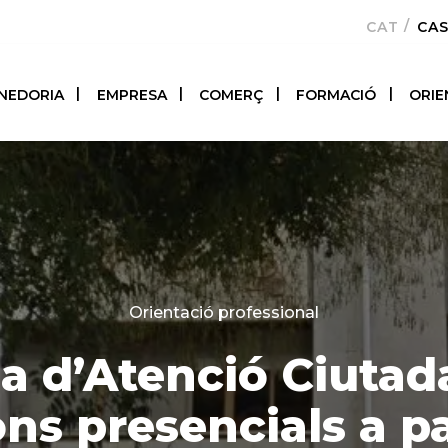
CATALÀ
CA
NEDORIA
EMPRESA
COMERÇ
FORMACIÓ
ORIE
Categories
Orientació professional
na d’Atenció Ciutad
ns presencials a pa