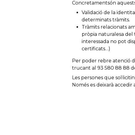
Concretamentsón aquests
Validació de la identit
determinats tràmits.
Tràmits relacionats a
pròpia naturalesa del 
interessada no pot disp
certificats…)
Per poder rebre atenció de 
trucant al 93 580 88 88 de
Les persones que sol·liciti
Només es deixarà accedir 