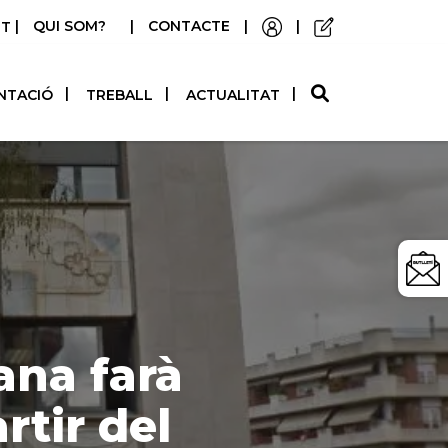
|
QUI SOM?
|
CONTACTE
|
|
STELLANO
NTACIÓ
TREBALL
ACTUALITAT
ana farà
rtir del