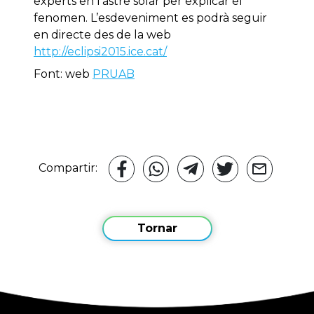
experts en l’astre solar per explicar el
fenomen. L’esdeveniment es podrà seguir
en directe des de la web
http://eclipsi2015.ice.cat/
Font: web
PRUAB
Compartir:
Tornar