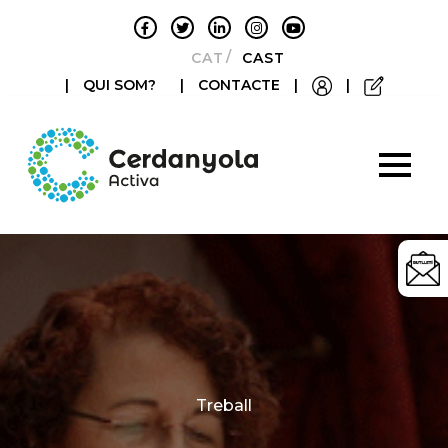
CATALÀ
CASTELLANO
|
QUI SOM?
|
CONTACTE
|
|
Categories
Treball