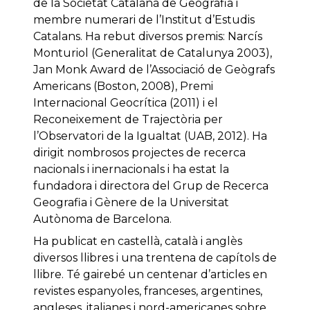
de la Societat Catalana de Geografia i
membre numerari de l’Institut d’Estudis
Catalans. Ha rebut diversos premis: Narcís
Monturiol (Generalitat de Catalunya 2003),
Jan Monk Award de l’Associació de Geògrafs
Americans (Boston, 2008), Premi
Internacional Geocrítica (2011) i el
Reconeixement de Trajectòria per
l’Observatori de la Igualtat (UAB, 2012). Ha
dirigit nombrosos projectes de recerca
nacionals i inernacionals i ha estat la
fundadora i directora del Grup de Recerca
Geografia i Gènere de la Universitat
Autònoma de Barcelona.
Ha publicat en castellà, català i anglès
diversos llibres i una trentena de capítols de
llibre. Té gairebé un centenar d’articles en
revistes espanyoles, franceses, argentines,
angleses, italianes i nord-americanes sobre