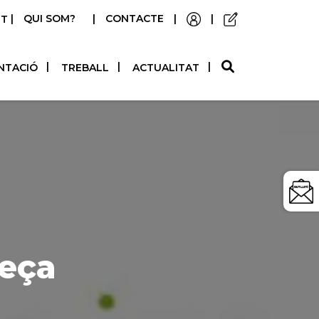
|
QUI SOM?
|
CONTACTE
|
|
STELLANO
NTACIÓ
TREBALL
ACTUALITAT
reça