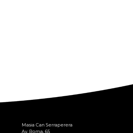
Masia Can Serraperera
Av. Roma, 65