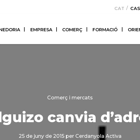
CATALÀ
CA
NEDORIA
EMPRESA
COMERÇ
FORMACIÓ
ORIE
Categories
Comerç i mercats
guizo canvia d’ad
25 de juny de 2015
per Cerdanyola Activa