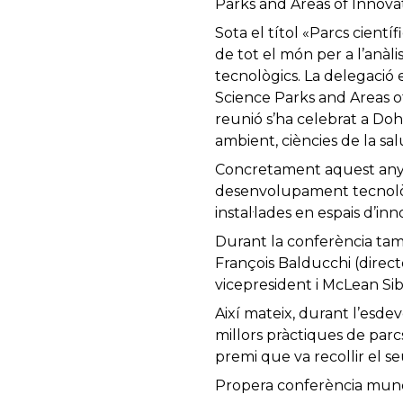
Parks and Areas of Innovat
Sota el títol «Parcs cientí
de tot el món per a l’anàlis
tecnològics. La delegació 
Science Parks and Areas of
reunió s’ha celebrat a Doh
ambient, ciències de la sal
Concretament aquest any s’
desenvolupament tecnològi
instal·lades en espais d’in
Durant la conferència tam
François Balducchi (direc
vicepresident i McLean Si
Així mateix, durant l’esde
millors pràctiques de parc
premi que va recollir el s
Propera conferència mund