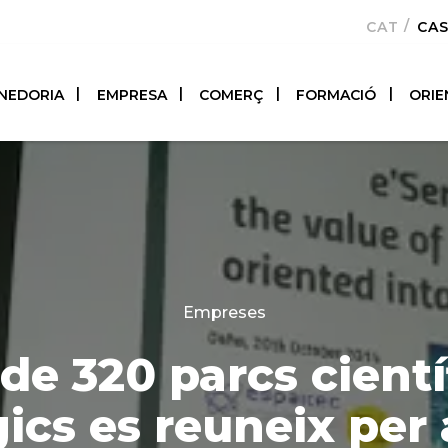
CATALÀ
CA
NEDORIA
EMPRESA
COMERÇ
FORMACIÓ
ORIE
Categories
Empreses
de 320 parcs científ
ics es reuneix per 