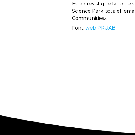
Està previst que la confer
Science Park, sota el lem
Communities».
Font:
web PRUAB