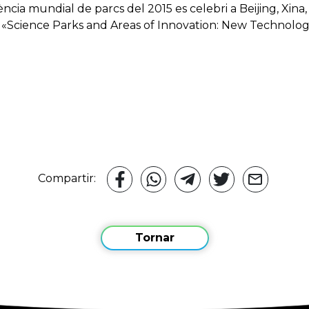
ència mundial de parcs del 2015 es celebri a Beijing, Xi
a «Science Parks and Areas of Innovation: New Technolog
Compartir:
Tornar