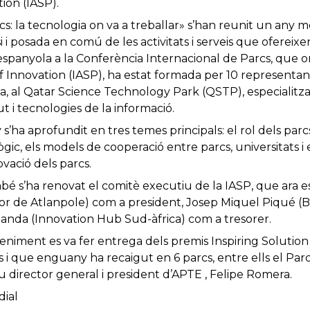
ion (IASP).
fics: la tecnologia on va a treballar» s’han reunit un any
i i posada en comú de les activitats i serveis que ofereixen 
espanyola a la Conferència Internacional de Parcs, que or
 Innovation (IASP), ha estat formada per 10 representants
a, al Qatar Science Technology Park (QSTP), especialitz
ut i tecnologies de la informació.
ha aprofundit en tres temes principals: el rol dels parc
c, els models de cooperació entre parcs, universitats i
novació dels parcs.
bé s’ha renovat el comitè executiu de la IASP, que ara 
tor de Atlanpole) com a president, Josep Miquel Piqué (
banda (Innovation Hub Sud-àfrica) com a tresorer.
veniment es va fer entrega dels premis Inspiring Solutio
s i que enguany ha recaigut en 6 parcs, entre ells el Par
eu director general i president d’APTE , Felipe Romera.
ial