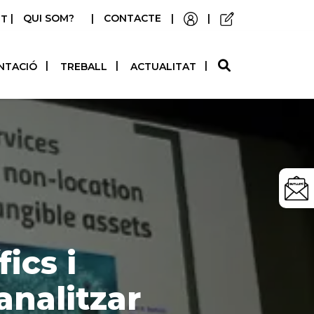
|
QUI SOM?
|
CONTACTE
|
|
STELLANO
NTACIÓ
TREBALL
ACTUALITAT
ics i
analitzar