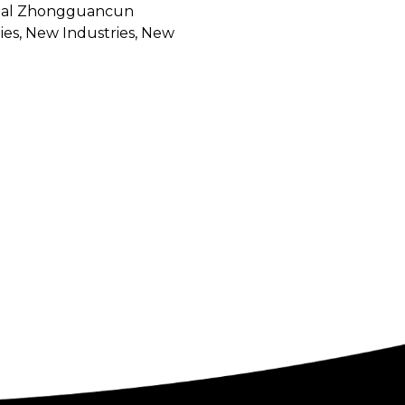
na, al Zhongguancun
ies, New Industries, New