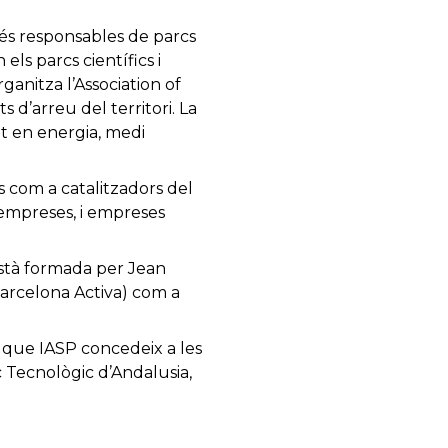
 més responsables de parcs
els parcs científics i
ganitza l’Association of
 d’arreu del territori. La
at en energia, medi
s com a catalitzadors del
 empreses, i empreses
està formada per Jean
Barcelona Activa) com a
n que IASP concedeix a les
c Tecnològic d’Andalusia,