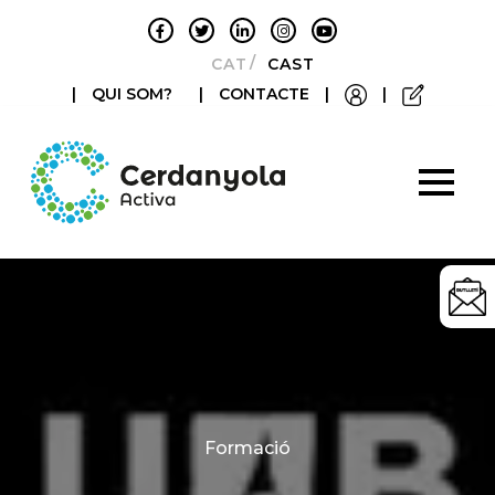
CATALÀ
CASTELLANO
|
QUI SOM?
|
CONTACTE
|
|
Categories
Formació