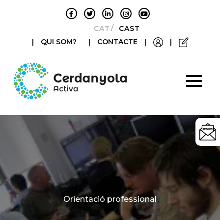
CATALÀ
CASTELLANO
|
QUI SOM?
|
CONTACTE
|
|
Categories
Orientació professional