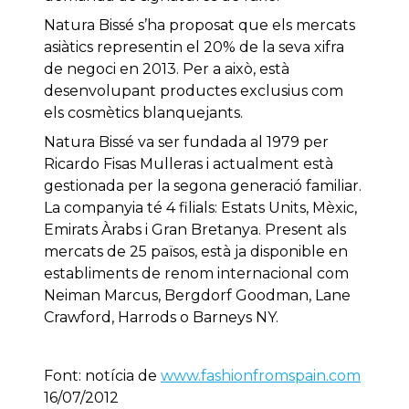
Natura Bissé s’ha proposat que els mercats
asiàtics representin el 20% de la seva xifra
de negoci en 2013. Per a això, està
desenvolupant productes exclusius com
els cosmètics blanquejants.
Natura Bissé va ser fundada al 1979 per
Ricardo Fisas Mulleras i actualment està
gestionada per la segona generació familiar.
La companyia té 4 filials: Estats Units, Mèxic,
Emirats Àrabs i Gran Bretanya. Present als
mercats de 25 països, està ja disponible en
establiments de renom internacional com
Neiman Marcus, Bergdorf Goodman, Lane
Crawford, Harrods o Barneys NY.
Font: notícia de
www.fashionfromspain.com
16/07/2012