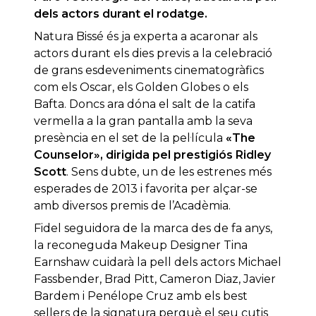
dels actors durant el rodatge.
Natura Bissé és ja experta a acaronar als
actors durant els dies previs a la celebració
de grans esdeveniments cinematogràfics
com els Oscar, els Golden Globes o els
Bafta. Doncs ara dóna el salt de la catifa
vermella a la gran pantalla amb la seva
presència en el set de la pel·lícula
«The
Counselor», dirigida pel prestigiós Ridley
Scott
. Sens dubte, un de les estrenes més
esperades de 2013 i favorita per alçar-se
amb diversos premis de l’Acadèmia.
Fidel seguidora de la marca des de fa anys,
la reconeguda Makeup Designer Tina
Earnshaw cuidarà la pell dels actors Michael
Fassbender, Brad Pitt, Cameron Diaz, Javier
Bardem i Penélope Cruz amb els best
sellers de la signatura perquè el seu cutis