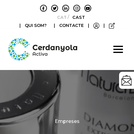
CATALÀ
CASTELLANO
|
QUI SOM?
|
CONTACTE
|
|
Categories
Empreses