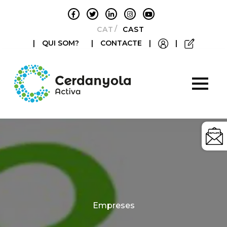
CATALÀ
CASTELLANO
|
QUI SOM?
|
CONTACTE
|
|
Categories
Empreses