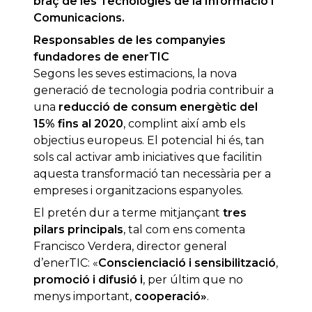
braç de les Tecnologies de la Informació i
Comunicacions.
Responsables de les companyies
fundadores de enerTIC
Segons les seves estimacions, la nova
generació de tecnologia podria contribuir a
una
reducció de consum energètic del
15% fins al 2020
, complint així amb els
objectius europeus. El potencial hi és, tan
sols cal activar amb iniciatives que facilitin
aquesta transformació tan necessària per a
empreses i organitzacions espanyoles.
El pretén dur a terme mitjançant
tres
pilars principals
, tal com ens comenta
Francisco Verdera, director general
d’enerTIC: «
Conscienciació i sensibilització
,
promoció i difusió
i
, per últim que no
menys important,
cooperació»
.