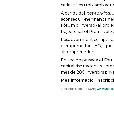
cadascú es trobi amb aquel
A banda del
networking
,
aconseguir-ne finançament
Fòrum d’Inversió -al proj
trajectòria i el Premi Deloit
L’esdeveniment comptarà t
d’emprenedors (EO), que ex
als emprenedors.
En l’edició passada el Fòr
capital risc nacionals i int
més de 200 inversors privat
Més informació i inscripc
Font: notícia del (PRUAB)
www.uab.es