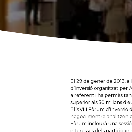
El 29 de gener de 2013, a 
d’Inversió organitzat per
a referent i ha permès tan
superior als 50 milions d’e
El XVIII Fòrum d’Inversió 
negoci mentre analitzen con
Fòrum inclourà una sessi
interessos dels participa