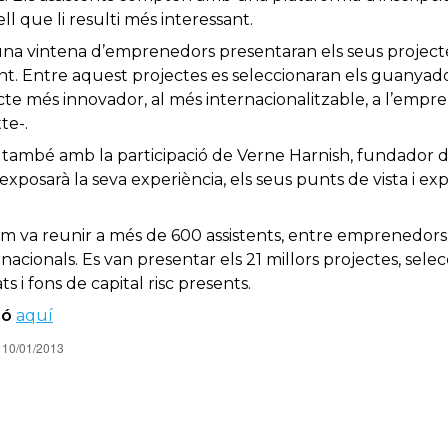
l que li resulti més interessant.
 una vintena d’emprenedors presentaran els seus project
. Entre aquest projectes es seleccionaran els guanyador
ecte més innovador, al més internacionalitzable, a l’em
te-.
ambé amb la participació de Verne Harnish, fundador d
posarà la seva experiència, els seus punts de vista i exp
um va reunir a més de 600 assistents, entre emprenedors, 
ernacionals. Es van presentar els 21 millors projectes, sele
s i fons de capital risc presents.
ió
aquí
10/01/2013