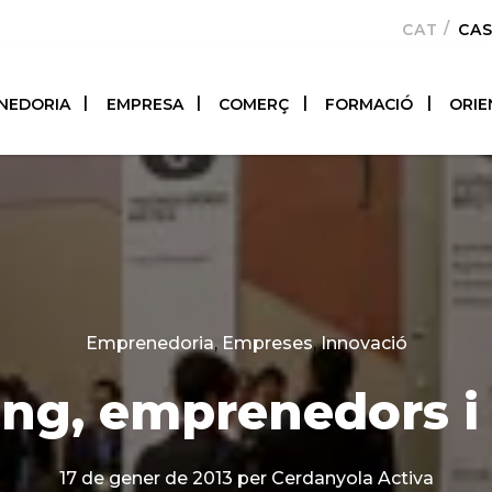
CATALÀ
CA
NEDORIA
EMPRESA
COMERÇ
FORMACIÓ
ORIE
Categories
Emprenedoria
,
Empreses
,
Innovació
ng, emprenedors i 
17 de gener de 2013
per Cerdanyola Activa