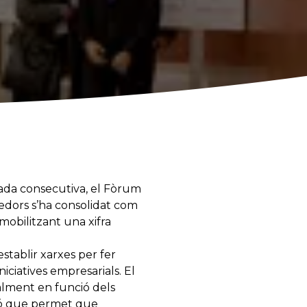
egada consecutiva, el Fòrum
edors s’ha consolidat com
mobilitzant una xifra
stablir xarxes per fer
niciatives empresarials. El
lment en funció dels
ció que permet que