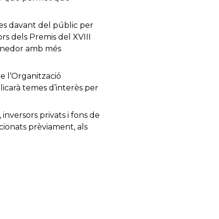
es davant del públic per
s dels Premis del XVIII
prenedor amb més
e l’Organització
licarà temes d’interès per
inversors privats i fons de
ccionats prèviament, als