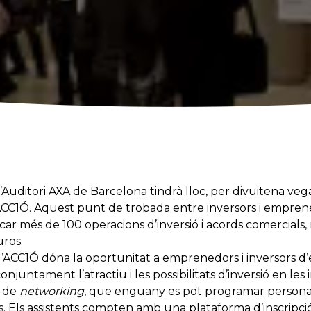
l’Auditori AXA de Barcelona tindrà lloc, per divuitena v
 ACC1Ó. Aquest punt de trobada entre inversors i empren
car més de 100 operacions d’inversió i acords comercials, 
uros.
d’ACC1Ó dóna la oportunitat a emprenedors i inversors d’e
juntament l’atractiu i les possibilitats d’inversió en les i
ó de
networking
, que enguany es pot programar persona
nts. Els assistents compten amb una plataforma d’inscrip