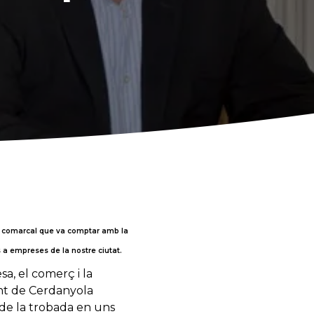
 i comarcal que va comptar amb la
s a empreses de la nostre ciutat.
a, el comerç i la
ent de Cerdanyola
 de la trobada en uns