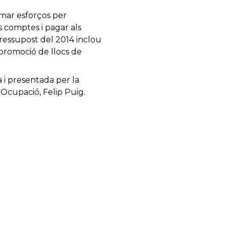
umar esforços per
s comptes i pagar als
pressupost del 2014 inclou
 promoció de llocs de
a i presentada per la
 Ocupació, Felip Puig.