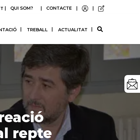
|
QUI SOM?
|
CONTACTE
|
|
STELLANO
NTACIÓ
TREBALL
ACTUALITAT
reació
l repte