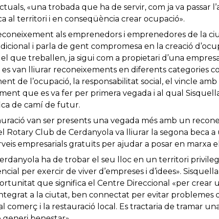
ctuals, «una trobada que ha de servir, com ja va passar l’
a al territori i en conseqüència crear ocupació».
 reconeixement als emprenedors i emprenedores de la ci
dicional i parla de gent compromesa en la creació d’ocup
 el que treballen, ja sigui com a propietari d’una empres
t es van lliurar reconeixements en diferents categories c
ent de l’ocupació, la responsabilitat social, el vincle amb l
ment que es va fer per primera vegada i al qual Sisquell
ica de camí de futur.
tauració van ser presents una vegada més amb un recon
 el Rotary Club de Cerdanyola va lliurar la segona beca
rveis empresarials gratuïts per ajudar a posar en marxa e
rdanyola ha de trobar el seu lloc en un territori privilegi
cial per exercir de viver d’empreses i d’idees». Sisquel
portunitat que significa el Centre Direccional «per crear 
tegrat a la ciutat, ben connectat per evitar problemes d
al comerç i la restauració local. Es tractaria de tramar un
e generi benestar».