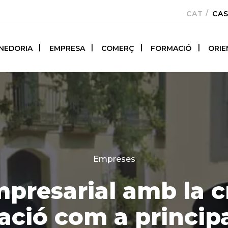
CATALÀ
CA
NEDORIA
EMPRESA
COMERÇ
FORMACIÓ
ORIE
Categories
Empreses
mpresarial amb la c
ació com a principa