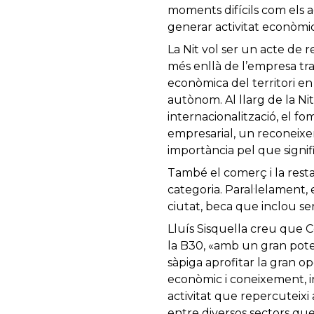
moments difícils com els a
generar activitat econòmic
La Nit vol ser un acte de
més enllà de l’empresa tra
econòmica del territori en
autònom. Al llarg de la Ni
internacionalització, el fom
empresarial, un reconeixe
importància pel que signif
També el comerç i la res
categoria. Paral·lelament,
ciutat, beca que inclou se
Lluís Sisquella creu que Ce
la B30, «amb un gran poten
sàpiga aprofitar la gran o
econòmic i coneixement, in
activitat que repercuteixi 
entre diversos sectors qu