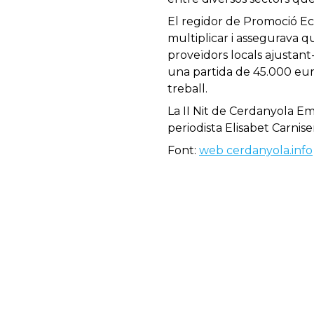
El regidor de Promoció Ec
multiplicar i assegurava q
proveïdors locals ajustant
una partida de 45.000 euro
treball.
La II Nit de Cerdanyola Em
periodista Elisabet Carnise
Font:
web cerdanyola.info