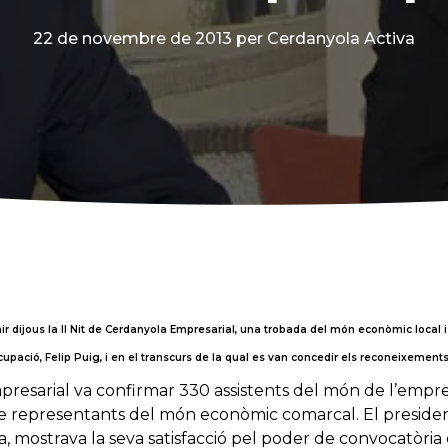
22 de novembre de 2013
per Cerdanyola Activa
ir dijous la II Nit de Cerdanyola Empresarial, una trobada del món econòmic local
Ocupació, Felip Puig, i en el transcurs de la qual es van concedir els reconeixement
presarial va confirmar 330 assistents del món de l’empres
 de representants del món econòmic comarcal. El presid
la, mostrava la seva satisfacció pel poder de convocatòria