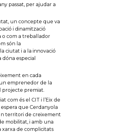
any passat, per ajudar a
utat, un concepte que va
ació i dinamització
a o com a treballador
om són la
a ciutat i a la innovació
a dóna especial
eixement en cada
 a un emprenedor de la
l projecte premiat.
at com és el CIT i l’Eix de
la espera que Cerdanyola
un territori de creixement
e mobilitat, i amb una
a xarxa de complicitats