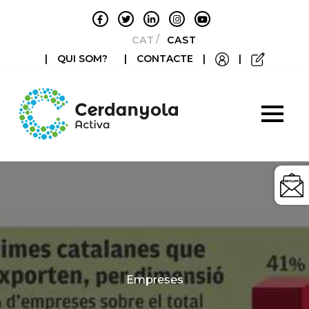
CATALÀ
CASTELLANO
|
QUI SOM?
|
CONTACTE
|
|
Categories
Empreses