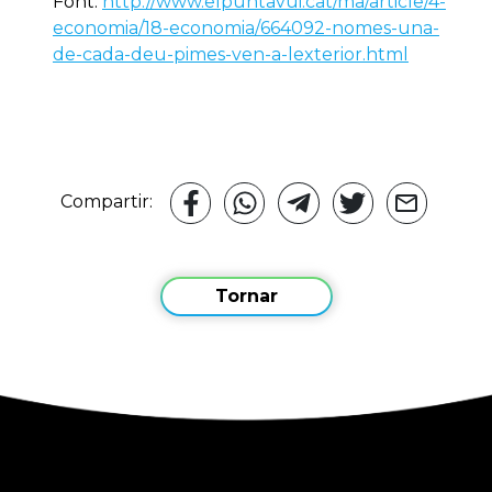
Font:
http://www.elpuntavui.cat/ma/article/4-
economia/18-economia/664092-nomes-una-
de-cada-deu-pimes-ven-a-lexterior.html
Compartir:
Tornar