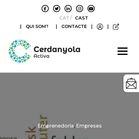
CATALÀ
CASTELLANO
|
QUI SOM?
|
CONTACTE
|
|
Categories
Emprenedoria
,
Empreses