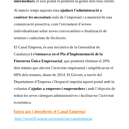
intermediari
, el nou portal et permetrà la gestió dels teus clients.
Al mateix temps aquesta eina
ajudarà l’administració a
conèixer les necessitats
reals de l’empresari i a mantenir-hi una
comunicació proactiva, com l’enviament d’avisos
individualitzats sobre noves convocatòries o finalització de
terminis i caducitats de llicències.
El Canal Empresa, és una iniciativa de la Generalitat de
Catalunya
i s’emmarca en el Pla d’Implementació de la
Finestreta Única Empresarial
, que permetrà eliminar el 20%
dels tràmits que afecten l’activitat empresarial i simplificar-ne el
68% dels restants, abans de 2014. El Govern, a través del
Departament d’Empresa i Ocupació impulsa aquest portal amb la
voluntat d’
ajudar a empreses i emprenedors
i amb l’objectiu de
reduir les seves càrregues administratives i facilitar-ne l’activitat
econòmica.
Entra ara i descobreix el Canal Empresa!
http://www20.gencat.cat/portal/site/canalempresa