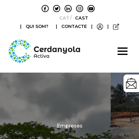
CATALÀ
CASTELLANO
|
QUI SOM?
|
CONTACTE
|
|
Categories
Empreses