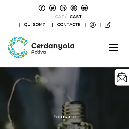
CATALÀ
CASTELLANO
|
QUI SOM?
|
CONTACTE
|
|
Categories
Formació