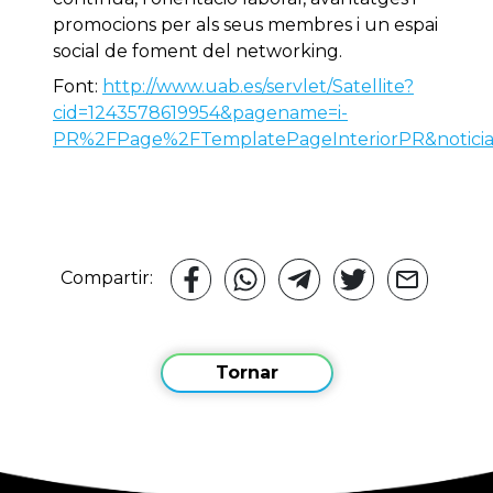
promocions per als seus membres i un espai
social de foment del networking.
Font:
http://www.uab.es/servlet/Satellite?
cid=1243578619954&pagename=i-
PR%2FPage%2FTemplatePageInteriorPR&noticia
Compartir:
Tornar