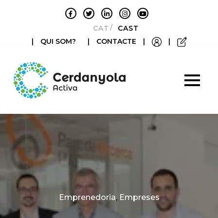
CATALÀ
CASTELLANO
|
QUI SOM?
|
CONTACTE
|
|
Categories
Emprenedoria
,
Empreses