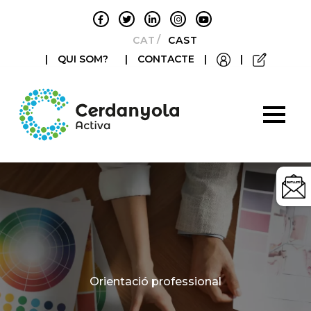
CATALÀ
CASTELLANO
|
QUI SOM?
|
CONTACTE
|
|
Categories
Orientació professional