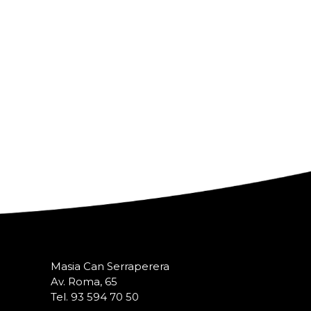
Masia Can Serraperera
Av. Roma, 65
Tel. 93 594 70 50