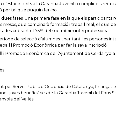
n d’estar inscrits a la Garantia Juvenil o complir els requi
arà per tal que puguin fer-ho.
é dues fases; una primera fase en la que els participants 
sis mesos, que combinarà formació i treball real, el que 
ctades cobrant el 75% del sou mínim interprofessional.
ríode de selecció d’alumnes i, per tant, les persones in
eball i Promoció Econòmica per fer la seva inscripció.
ll i Promoció Econòmica de l’Ajuntament de Cerdanyola 
ès
 pel Servei Públic d’Ocupació de Catalunya, finançat e
ones joves beneficiàries de la Garantia Juvenil del Fons 
nyola del Vallès.