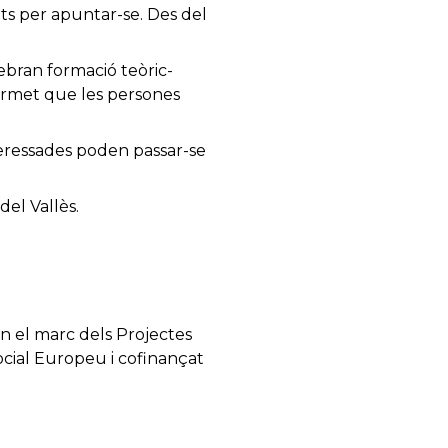
sits per apuntar-se. Des del
rebran formació teòric-
permet que les persones
teressades poden passar-se
del Vallès.
n el marc dels Projectes
Social Europeu i cofinançat