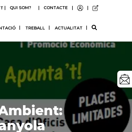
|
QUI SOM?
|
CONTACTE
|
|
STELLANO
NTACIÓ
TREBALL
ACTUALITAT
 Ambient:
danyola