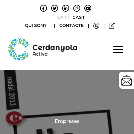
CATALÀ
CASTELLANO
|
QUI SOM?
|
CONTACTE
|
|
Categories
Empreses