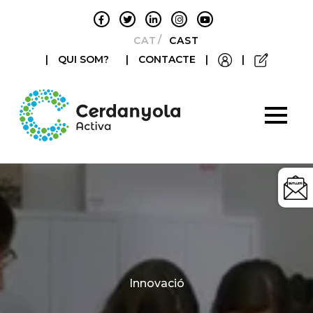
CATALÀ
CASTELLANO
|
QUI SOM?
|
CONTACTE
|
|
Categories
Innovació